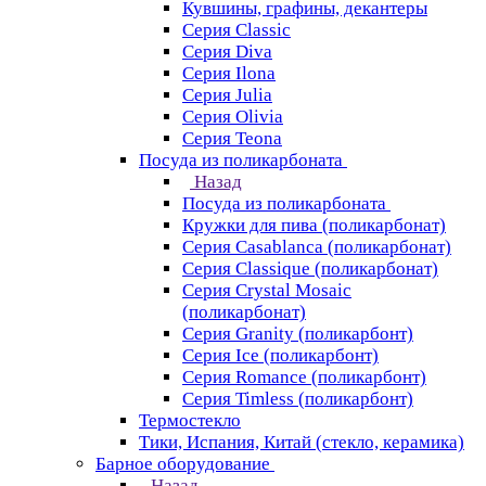
Кувшины, графины, декантеры
Серия Classic
Серия Diva
Серия Ilona
Серия Julia
Серия Olivia
Серия Teona
Посуда из поликарбоната
Назад
Посуда из поликарбоната
Кружки для пива (поликарбонат)
Серия Casablanсa (поликарбонат)
Серия Classique (поликарбонат)
Серия Crystal Mosaic
(поликарбонат)
Серия Granity (поликарбонт)
Серия Ice (поликарбонт)
Серия Romance (поликарбонт)
Серия Timless (поликарбонт)
Термостекло
Тики, Испания, Китай (стекло, керамика)
Барное оборудование
Назад