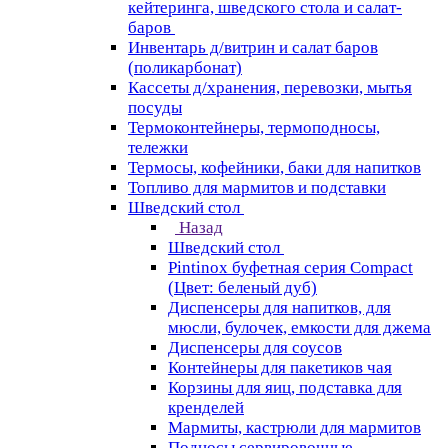
кейтеринга, шведского стола и салат-
баров
Инвентарь д/витрин и салат баров
(поликарбонат)
Кассеты д/хранения, перевозки, мытья
посуды
Термоконтейнеры, термоподносы,
тележки
Термосы, кофейники, баки для напитков
Топливо для мармитов и подставки
Шведский стол
Назад
Шведский стол
Pintinox буфетная серия Compact
(Цвет: беленый дуб)
Диспенсеры для напитков, для
мюсли, булочек, емкости для джема
Диспенсеры для соусов
Контейнеры для пакетиков чая
Корзины для яиц, подставка для
кренделей
Мармиты, кастрюли для мармитов
Подносы сервировочные