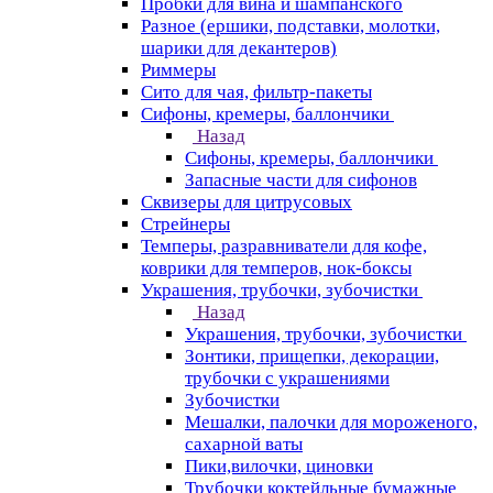
Пробки для вина и шампанского
Разное (ершики, подставки, молотки,
шарики для декантеров)
Риммеры
Сито для чая, фильтр-пакеты
Сифоны, кремеры, баллончики
Назад
Сифоны, кремеры, баллончики
Запасные части для сифонов
Сквизеры для цитрусовых
Стрейнеры
Темперы, разравниватели для кофе,
коврики для темперов, нок-боксы
Украшения, трубочки, зубочистки
Назад
Украшения, трубочки, зубочистки
Зонтики, прищепки, декорации,
трубочки с украшениями
Зубочистки
Мешалки, палочки для мороженого,
сахарной ваты
Пики,вилочки, циновки
Трубочки коктейльные бумажные