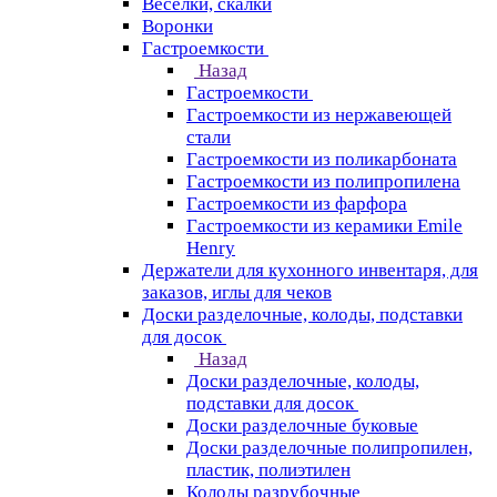
Веселки, скалки
Воронки
Гастроемкости
Назад
Гастроемкости
Гастроемкости из нержавеющей
стали
Гастроемкости из поликарбоната
Гастроемкости из полипропилена
Гастроемкости из фарфора
Гастроемкости из керамики Emile
Henry
Держатели для кухонного инвентаря, для
заказов, иглы для чеков
Доски разделочные, колоды, подставки
для досок
Назад
Доски разделочные, колоды,
подставки для досок
Доски разделочные буковые
Доски разделочные полипропилен,
пластик, полиэтилен
Колоды разрубочные