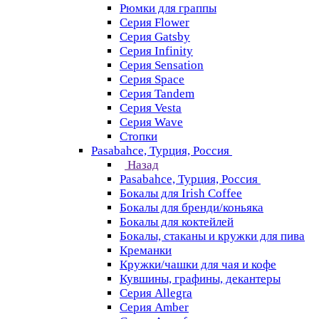
Рюмки для граппы
Серия Flower
Серия Gatsby
Серия Infinity
Серия Sensation
Серия Space
Серия Tandem
Серия Vesta
Серия Wave
Стопки
Pasabahce, Турция, Россия
Назад
Pasabahce, Турция, Россия
Бокалы для Irish Coffee
Бокалы для бренди/коньяка
Бокалы для коктейлей
Бокалы, стаканы и кружки для пива
Креманки
Кружки/чашки для чая и кофе
Кувшины, графины, декантеры
Серия Allegra
Серия Amber