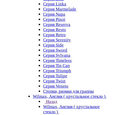
Серия Linka
Серия Marmelade
Серия Napa
Серия Pinot
Серия Reserva
Серия Resto
Серия Retro
Серия Serenity
Серия Side
Серия Sword
Серия Sуlvana
Серия Timeless
Серия Tin Can
Серия Triumph
Серия Tulipe
Серия Twist
Серия Veneto
Стопки, рюмки для граппы
Wilmax, Англия ( хрустальное стекло )
Назад
Wilmax, Англия ( хрустальное
стекло )