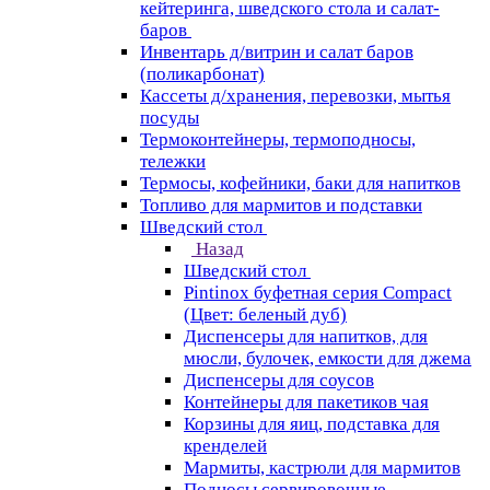
кейтеринга, шведского стола и салат-
баров
Инвентарь д/витрин и салат баров
(поликарбонат)
Кассеты д/хранения, перевозки, мытья
посуды
Термоконтейнеры, термоподносы,
тележки
Термосы, кофейники, баки для напитков
Топливо для мармитов и подставки
Шведский стол
Назад
Шведский стол
Pintinox буфетная серия Compact
(Цвет: беленый дуб)
Диспенсеры для напитков, для
мюсли, булочек, емкости для джема
Диспенсеры для соусов
Контейнеры для пакетиков чая
Корзины для яиц, подставка для
кренделей
Мармиты, кастрюли для мармитов
Подносы сервировочные