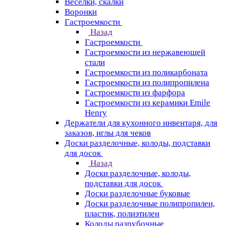
Веселки, скалки
Воронки
Гастроемкости
Назад
Гастроемкости
Гастроемкости из нержавеющей
стали
Гастроемкости из поликарбоната
Гастроемкости из полипропилена
Гастроемкости из фарфора
Гастроемкости из керамики Emile
Henry
Держатели для кухонного инвентаря, для
заказов, иглы для чеков
Доски разделочные, колоды, подставки
для досок
Назад
Доски разделочные, колоды,
подставки для досок
Доски разделочные буковые
Доски разделочные полипропилен,
пластик, полиэтилен
Колоды разрубочные