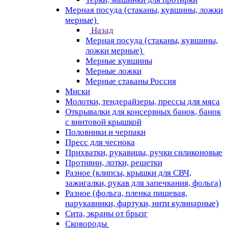
Мерная посуда (стаканы, кувшины, ложки
мерные)
Назад
Мерная посуда (стаканы, кувшины,
ложки мерные)
Мерные кувшины
Мерные ложки
Мерные стаканы Россия
Миски
Молотки, тендерайзеры, прессы для мяса
Открывалки для консервных банок, банок
с винтовой крышкой
Половники и черпаки
Пресс для чеснока
Прихватки, рукавицы, ручки силиконовые
Противни, лотки, решетки
Разное (клипсы, крышки для СВЧ,
зажигалки, рукав для запечкания, фольга)
Разное (фольга, пленка пищевая,
нарукавники, фартуки, нити кулинарные)
Сита, экраны от брызг
Сковороды