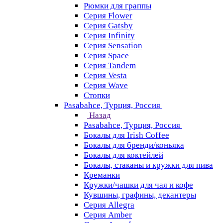
Рюмки для граппы
Серия Flower
Серия Gatsby
Серия Infinity
Серия Sensation
Серия Space
Серия Tandem
Серия Vesta
Серия Wave
Стопки
Pasabahce, Турция, Россия
Назад
Pasabahce, Турция, Россия
Бокалы для Irish Coffee
Бокалы для бренди/коньяка
Бокалы для коктейлей
Бокалы, стаканы и кружки для пива
Креманки
Кружки/чашки для чая и кофе
Кувшины, графины, декантеры
Серия Allegra
Серия Amber