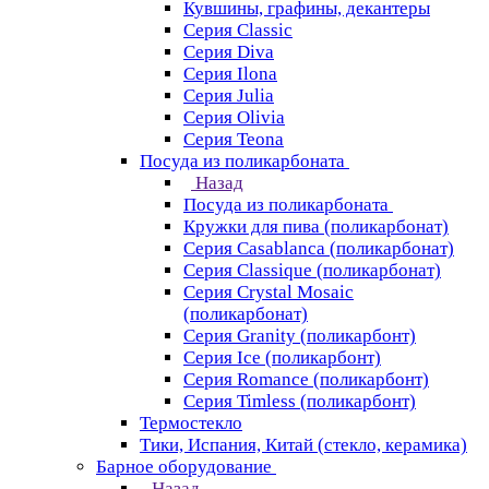
Кувшины, графины, декантеры
Серия Classic
Серия Diva
Серия Ilona
Серия Julia
Серия Olivia
Серия Teona
Посуда из поликарбоната
Назад
Посуда из поликарбоната
Кружки для пива (поликарбонат)
Серия Casablanсa (поликарбонат)
Серия Classique (поликарбонат)
Серия Crystal Mosaic
(поликарбонат)
Серия Granity (поликарбонт)
Серия Ice (поликарбонт)
Серия Romance (поликарбонт)
Серия Timless (поликарбонт)
Термостекло
Тики, Испания, Китай (стекло, керамика)
Барное оборудование
Назад