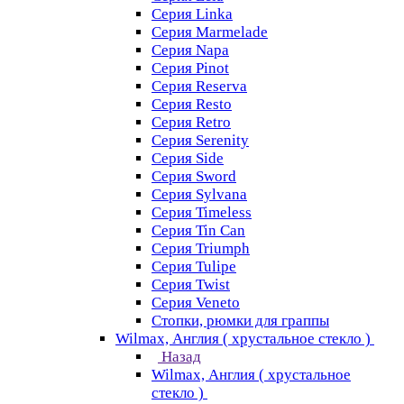
Серия Linka
Серия Marmelade
Серия Napa
Серия Pinot
Серия Reserva
Серия Resto
Серия Retro
Серия Serenity
Серия Side
Серия Sword
Серия Sуlvana
Серия Timeless
Серия Tin Can
Серия Triumph
Серия Tulipe
Серия Twist
Серия Veneto
Стопки, рюмки для граппы
Wilmax, Англия ( хрустальное стекло )
Назад
Wilmax, Англия ( хрустальное
стекло )