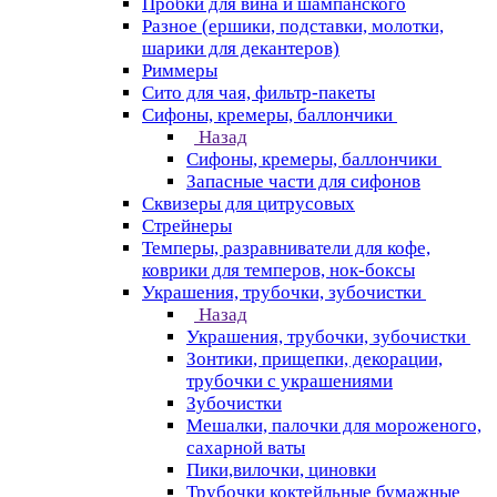
Пробки для вина и шампанского
Разное (ершики, подставки, молотки,
шарики для декантеров)
Риммеры
Сито для чая, фильтр-пакеты
Сифоны, кремеры, баллончики
Назад
Сифоны, кремеры, баллончики
Запасные части для сифонов
Сквизеры для цитрусовых
Стрейнеры
Темперы, разравниватели для кофе,
коврики для темперов, нок-боксы
Украшения, трубочки, зубочистки
Назад
Украшения, трубочки, зубочистки
Зонтики, прищепки, декорации,
трубочки с украшениями
Зубочистки
Мешалки, палочки для мороженого,
сахарной ваты
Пики,вилочки, циновки
Трубочки коктейльные бумажные