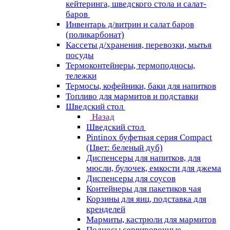
кейтеринга, шведского стола и салат-
баров
Инвентарь д/витрин и салат баров
(поликарбонат)
Кассеты д/хранения, перевозки, мытья
посуды
Термоконтейнеры, термоподносы,
тележки
Термосы, кофейники, баки для напитков
Топливо для мармитов и подставки
Шведский стол
Назад
Шведский стол
Pintinox буфетная серия Compact
(Цвет: беленый дуб)
Диспенсеры для напитков, для
мюсли, булочек, емкости для джема
Диспенсеры для соусов
Контейнеры для пакетиков чая
Корзины для яиц, подставка для
кренделей
Мармиты, кастрюли для мармитов
Подносы сервировочные