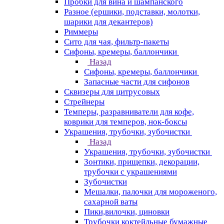
Пробки для вина и шампанского
Разное (ершики, подставки, молотки,
шарики для декантеров)
Риммеры
Сито для чая, фильтр-пакеты
Сифоны, кремеры, баллончики
Назад
Сифоны, кремеры, баллончики
Запасные части для сифонов
Сквизеры для цитрусовых
Стрейнеры
Темперы, разравниватели для кофе,
коврики для темперов, нок-боксы
Украшения, трубочки, зубочистки
Назад
Украшения, трубочки, зубочистки
Зонтики, прищепки, декорации,
трубочки с украшениями
Зубочистки
Мешалки, палочки для мороженого,
сахарной ваты
Пики,вилочки, циновки
Трубочки коктейльные бумажные