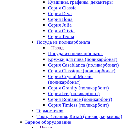
Кувшины, графины, декантеры
Серия Classic
Серия Diva
Серия Ilona
Серия Julia
Серия Olivia
Серия Teona
Посуда из поликарбоната
Назад
Посуда из поликарбоната
Кружки для пива (поликарбонат)
Серия Casablanсa (поликарбонат)
Серия Classique (поликарбонат)
Серия Crystal Mosaic
(поликарбонат)
Серия Granity (поликарбонт)
Серия Ice (поликарбонт)
Серия Romance (поликарбонт)
Серия Timless (поликарбонт)
Термостекло
Тики, Испания, Китай (стекло, керамика)
Барное оборудование
Назад