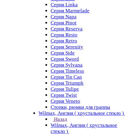
Серия Linka
Серия Marmelade
Серия Napa
Серия Pinot
Серия Reserva
Серия Resto
Серия Retro
Серия Serenity
Серия Side
Серия Sword
Серия Sуlvana
Серия Timeless
Серия Tin Can
Серия Triumph
Серия Tulipe
Серия Twist
Серия Veneto
Стопки, рюмки для граппы
Wilmax, Англия ( хрустальное стекло )
Назад
Wilmax, Англия ( хрустальное
стекло )