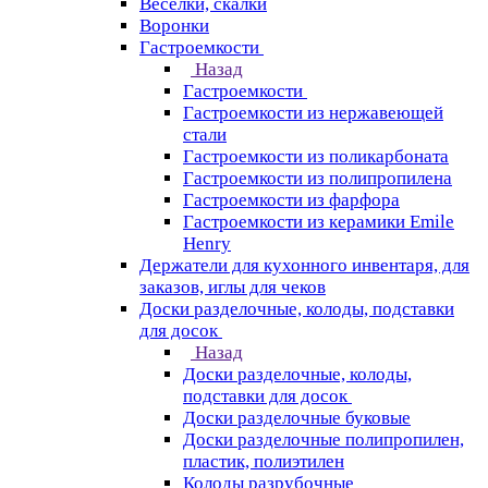
Веселки, скалки
Воронки
Гастроемкости
Назад
Гастроемкости
Гастроемкости из нержавеющей
стали
Гастроемкости из поликарбоната
Гастроемкости из полипропилена
Гастроемкости из фарфора
Гастроемкости из керамики Emile
Henry
Держатели для кухонного инвентаря, для
заказов, иглы для чеков
Доски разделочные, колоды, подставки
для досок
Назад
Доски разделочные, колоды,
подставки для досок
Доски разделочные буковые
Доски разделочные полипропилен,
пластик, полиэтилен
Колоды разрубочные