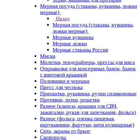
Мерная посуда (стаканы, кувшины, ложки
мерные)
Назад
Мерная посуда (стаканы, кувшины,
ложки мерные)
Мерные кувшины
Мерные ложки
Мерные стаканы Россия
Миски
Молотки, тендерайзеры, прессы для мяса
Открывалки для консервных банок, банок
с винтовой крышкой
Половники и черпаки
Пресс для чеснока
Прихватки, рукавицы, ручки силиконовые
Противни, лотки, решетки
Разное (клипсы, крышки для СВЧ,
зажигалки, рукав для запечкания, фольга)
Разное (фольга, пленка пищевая,
нарукавники, фартуки, нити кулинарные)
Сита, экраны от брызг
Сковороды