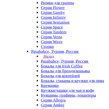
Рюмки для граппы
Серия Flower
Серия Gatsby
Серия Infinity
Серия Sensation
Серия Space
Серия Tandem
Серия Vesta
Серия Wave
Стопки
Pasabahce, Турция, Россия
Назад
Pasabahce, Турция, Россия
Бокалы для Irish Coffee
Бокалы для бренди/коньяка
Бокалы для коктейлей
Бокалы, стаканы и кружки для пива
Креманки
Кружки/чашки для чая и кофе
Кувшины, графины, декантеры
Серия Allegra
Серия Amber