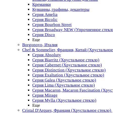
Креманки
Кувшины, графины, декантеры
Серия Amelia
Серия Bicolic
Серия Bourbon Street
Серия Broadway NEW (Упрочненное стекл
Серия Disco
Еще
Borgonovo, Италия
Chef & Sommelier, Франция, Китай (Хрустальное
Серия Absoluty
Серия Biarritz (Хрустальное стекло)
Серия Cabernet (Хрустальное стекло)
Серия Distinction (Хрустальное стекло)
Серия Exaltation (Хрустальное стекло)
Серия Galea (Хрустальное стекло)
Серия Lima (Хрустальное стекло)
Серия Macaron, Macaron Fascination (Хрус
Серия Mirage
Серия Mylla (Хрустальное стекло)
Еще
Cristal D'Arques, Франция (Хрустальное стекло)