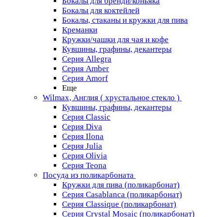
Бокалы для бренди/коньяка
Бокалы для коктейлей
Бокалы, стаканы и кружки для пива
Креманки
Кружки/чашки для чая и кофе
Кувшины, графины, декантеры
Серия Allegra
Серия Amber
Серия Amorf
Еще
Wilmax, Англия ( хрустальное стекло )
Кувшины, графины, декантеры
Серия Classic
Серия Diva
Серия Ilona
Серия Julia
Серия Olivia
Серия Teona
Посуда из поликарбоната
Кружки для пива (поликарбонат)
Серия Casablanсa (поликарбонат)
Серия Classique (поликарбонат)
Серия Crystal Mosaic (поликарбонат)