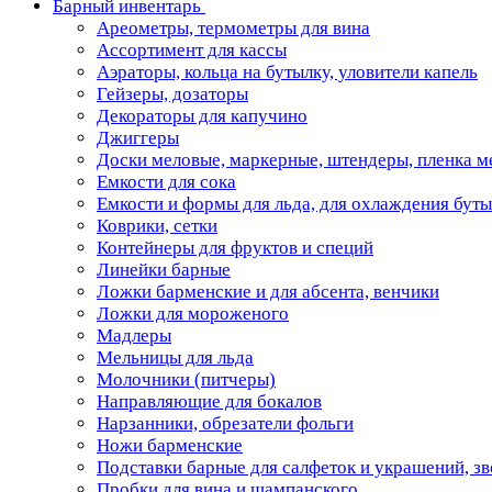
Барный инвентарь
Ареометры, термометры для вина
Ассортимент для кассы
Аэраторы, кольца на бутылку, уловители капель
Гейзеры, дозаторы
Декораторы для капучино
Джиггеры
Доски меловые, маркерные, штендеры, пленка м
Емкости для сока
Емкости и формы для льда, для охлаждения бут
Коврики, сетки
Контейнеры для фруктов и специй
Линейки барные
Ложки барменские и для абсента, венчики
Ложки для мороженого
Мадлеры
Мельницы для льда
Молочники (питчеры)
Направляющие для бокалов
Нарзанники, обрезатели фольги
Ножи барменские
Подставки барные для салфеток и украшений, з
Пробки для вина и шампанского