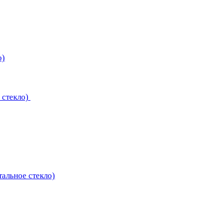
о)
 стекло)
тальное стекло)