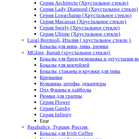
Серия Architecte (Хрустальное стекло)
Серия Lady Diamond (Хрустальное стекло)
Серия Longchamp (Хрустальное стекло)
Серия Macassar (Хрустальное стекло)
Серия Swirly (Хрустальное стекло)
Серия Ultime (Хрустальное стекло)
Luigi Bormioli, Италия ( хрустальное стекло )
Бокалы для вина, пива, рюмки
MGline, Китай (хрустальное стекло)
Бокалы для бренди/коньяка и дегустации в
Бокалы для коктейлей
Бокалы, стаканы и кружки для пива
Креманки
Кувшины, штофы, декантеры
Олд Фэшны и хайболы
Рюмки для граппы
Серия Flower
Серия Gatsby
Серия Infinity
Еще
Pasabahce, Турция, Россия
Бокалы для Irish Coffee