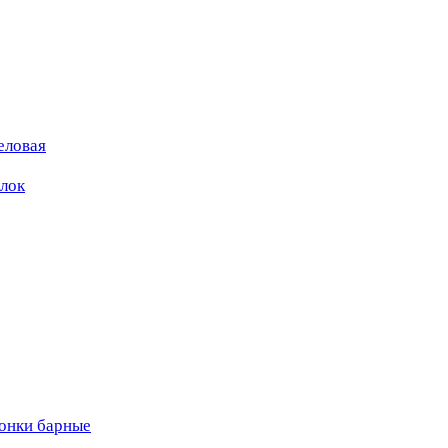
еловая
ылок
вонки барные