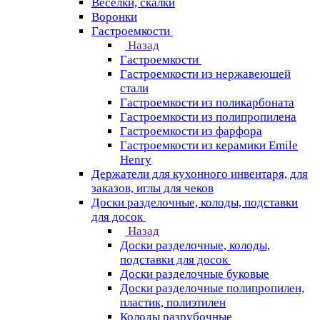
Веселки, скалки
Воронки
Гастроемкости
Назад
Гастроемкости
Гастроемкости из нержавеющей
стали
Гастроемкости из поликарбоната
Гастроемкости из полипропилена
Гастроемкости из фарфора
Гастроемкости из керамики Emile
Henry
Держатели для кухонного инвентаря, для
заказов, иглы для чеков
Доски разделочные, колоды, подставки
для досок
Назад
Доски разделочные, колоды,
подставки для досок
Доски разделочные буковые
Доски разделочные полипропилен,
пластик, полиэтилен
Колоды разрубочные