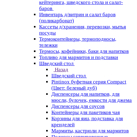
кейтеринга, шведского стола и салат-
баров
Инвентарь д/витрин и салат баров
(поликарбонат)
Кассеты д/хранения, перевозки, мытья
посуды
Термоконтейнеры, термоподносы,
тележки
Термосы, кофейники, баки для напитков
Топливо для мармитов и подставки
Шведский стол
Назад
Шведский стол
Pintinox буфетная серия Compact
(Цвет: беленый дуб)
Диспенсеры для напитков, для
мюсли, булочек, емкости для джема
Диспенсеры для соусов
Контейнеры для пакетиков чая
Корзины для яиц, подставка для
кренделей
Мармиты, кастрюли для мармитов
Подносы сервировочные