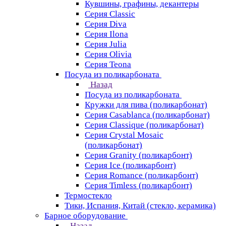
Кувшины, графины, декантеры
Серия Classic
Серия Diva
Серия Ilona
Серия Julia
Серия Olivia
Серия Teona
Посуда из поликарбоната
Назад
Посуда из поликарбоната
Кружки для пива (поликарбонат)
Серия Casablanсa (поликарбонат)
Серия Classique (поликарбонат)
Серия Crystal Mosaic
(поликарбонат)
Серия Granity (поликарбонт)
Серия Ice (поликарбонт)
Серия Romance (поликарбонт)
Серия Timless (поликарбонт)
Термостекло
Тики, Испания, Китай (стекло, керамика)
Барное оборудование
Назад