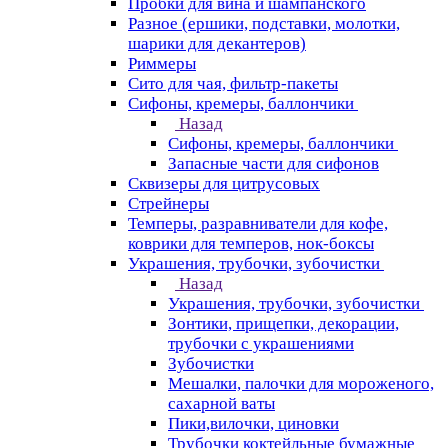
Пробки для вина и шампанского
Разное (ершики, подставки, молотки,
шарики для декантеров)
Риммеры
Сито для чая, фильтр-пакеты
Сифоны, кремеры, баллончики
Назад
Сифоны, кремеры, баллончики
Запасные части для сифонов
Сквизеры для цитрусовых
Стрейнеры
Темперы, разравниватели для кофе,
коврики для темперов, нок-боксы
Украшения, трубочки, зубочистки
Назад
Украшения, трубочки, зубочистки
Зонтики, прищепки, декорации,
трубочки с украшениями
Зубочистки
Мешалки, палочки для мороженого,
сахарной ваты
Пики,вилочки, циновки
Трубочки коктейльные бумажные