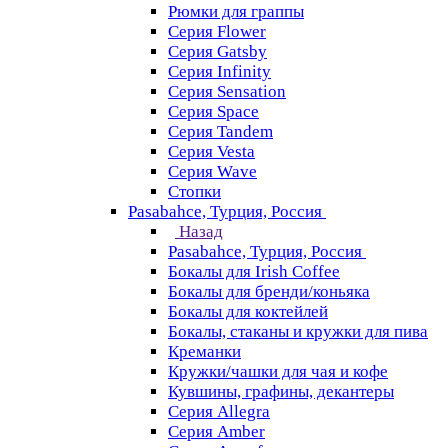
Рюмки для граппы
Серия Flower
Серия Gatsby
Серия Infinity
Серия Sensation
Серия Space
Серия Tandem
Серия Vesta
Серия Wave
Стопки
Pasabahce, Турция, Россия
Назад
Pasabahce, Турция, Россия
Бокалы для Irish Coffee
Бокалы для бренди/коньяка
Бокалы для коктейлей
Бокалы, стаканы и кружки для пива
Креманки
Кружки/чашки для чая и кофе
Кувшины, графины, декантеры
Серия Allegra
Серия Amber