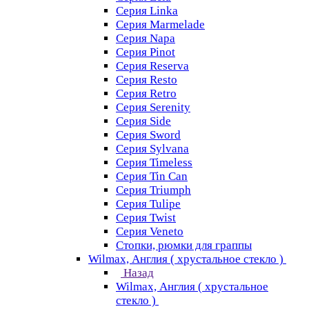
Серия Linka
Серия Marmelade
Серия Napa
Серия Pinot
Серия Reserva
Серия Resto
Серия Retro
Серия Serenity
Серия Side
Серия Sword
Серия Sуlvana
Серия Timeless
Серия Tin Can
Серия Triumph
Серия Tulipe
Серия Twist
Серия Veneto
Стопки, рюмки для граппы
Wilmax, Англия ( хрустальное стекло )
Назад
Wilmax, Англия ( хрустальное
стекло )