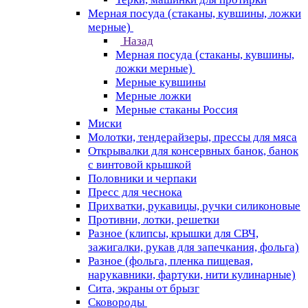
Мерная посуда (стаканы, кувшины, ложки
мерные)
Назад
Мерная посуда (стаканы, кувшины,
ложки мерные)
Мерные кувшины
Мерные ложки
Мерные стаканы Россия
Миски
Молотки, тендерайзеры, прессы для мяса
Открывалки для консервных банок, банок
с винтовой крышкой
Половники и черпаки
Пресс для чеснока
Прихватки, рукавицы, ручки силиконовые
Противни, лотки, решетки
Разное (клипсы, крышки для СВЧ,
зажигалки, рукав для запечкания, фольга)
Разное (фольга, пленка пищевая,
нарукавники, фартуки, нити кулинарные)
Сита, экраны от брызг
Сковороды