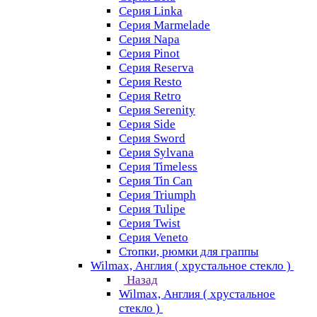
Серия Linka
Серия Marmelade
Серия Napa
Серия Pinot
Серия Reserva
Серия Resto
Серия Retro
Серия Serenity
Серия Side
Серия Sword
Серия Sуlvana
Серия Timeless
Серия Tin Can
Серия Triumph
Серия Tulipe
Серия Twist
Серия Veneto
Стопки, рюмки для граппы
Wilmax, Англия ( хрустальное стекло )
Назад
Wilmax, Англия ( хрустальное
стекло )