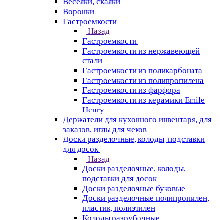
Веселки, скалки
Воронки
Гастроемкости
Назад
Гастроемкости
Гастроемкости из нержавеющей
стали
Гастроемкости из поликарбоната
Гастроемкости из полипропилена
Гастроемкости из фарфора
Гастроемкости из керамики Emile
Henry
Держатели для кухонного инвентаря, для
заказов, иглы для чеков
Доски разделочные, колоды, подставки
для досок
Назад
Доски разделочные, колоды,
подставки для досок
Доски разделочные буковые
Доски разделочные полипропилен,
пластик, полиэтилен
Колоды разрубочные