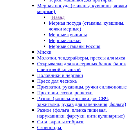
Мерная посуда (стаканы, кувшины, ложки
мерные)
Назад
Мерная посуда (стаканы, кувшины,
ложки мерные)
Мерные кувшины
Мерные ложки
Мерные стаканы Россия
Миски
Молотки, тендерайзеры, прессы для мяса
Открывалки для консервных банок, банок
с винтовой крышкой
Половники и черпаки
Пресс для чеснока
Прихватки, рукавицы, ручки силиконовые
Противни, лотки, решетки
Разное (клипсы, крышки для СВЧ,
зажигалки, рукав для запечкания, фольга)
Разное (фольга, пленка пищевая,
нарукавники, фартуки, нити кулинарные)
Сита, экраны от брызг
Сковороды