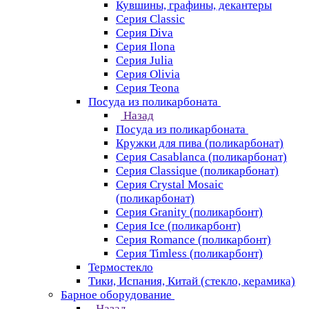
Кувшины, графины, декантеры
Серия Classic
Серия Diva
Серия Ilona
Серия Julia
Серия Olivia
Серия Teona
Посуда из поликарбоната
Назад
Посуда из поликарбоната
Кружки для пива (поликарбонат)
Серия Casablanсa (поликарбонат)
Серия Classique (поликарбонат)
Серия Crystal Mosaic
(поликарбонат)
Серия Granity (поликарбонт)
Серия Ice (поликарбонт)
Серия Romance (поликарбонт)
Серия Timless (поликарбонт)
Термостекло
Тики, Испания, Китай (стекло, керамика)
Барное оборудование
Назад