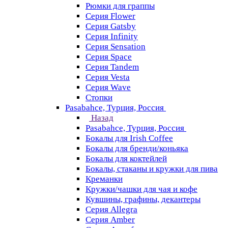
Рюмки для граппы
Серия Flower
Серия Gatsby
Серия Infinity
Серия Sensation
Серия Space
Серия Tandem
Серия Vesta
Серия Wave
Стопки
Pasabahce, Турция, Россия
Назад
Pasabahce, Турция, Россия
Бокалы для Irish Coffee
Бокалы для бренди/коньяка
Бокалы для коктейлей
Бокалы, стаканы и кружки для пива
Креманки
Кружки/чашки для чая и кофе
Кувшины, графины, декантеры
Серия Allegra
Серия Amber