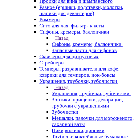
Пробки для вина и шампанского
Разное (ершики, подставки, молотки,
шарики для декантеров)
Риммеры
Сито для чая, фильтр-пакеты
Сифоны, кремеры, баллончики
Назад
Сифоны, кремеры, баллончики
Запасные части для сифонов
Сквизеры для цитрусовых
Стрейнеры
Темперы, разравниватели для кофе,
коврики для темперов, нок-боксы
Украшения, трубочки, зубочистки
Назад
Украшения, трубочки, зубочистки
Зонтики, прищепки, декорации,
трубочки с украшениями
Зубочистки
Мешалки, палочки для мороженого,
сахарной ваты
Пики,вилочки, циновки
Трубочки коктейльные бумажные