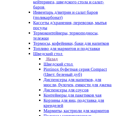
кейтеринга, шведского стола и салат-
баров
Инвентарь д/витрин и салат баров
(поликарбонат)
Кассеты д/хранения, перевозки, мытья
посуды
Термоконтейнеры, термоподносы,
тележки
Термосы, кофейники, баки для напитков
Топливо для мармитов и подставки
Шведский стол
Назад
Шведский стол
Pintinox буфетная серия Compact
(Цвет: беленый дуб)
Диспенсеры для напитков, для
мюсли, булочек, емкости для джема
Диспенсеры для соусов
Контейнеры для пакетиков чая
Корзины для яиц, подставка для
кренделей
Мармиты, кастрюли для мармитов
Подносы сервировочные