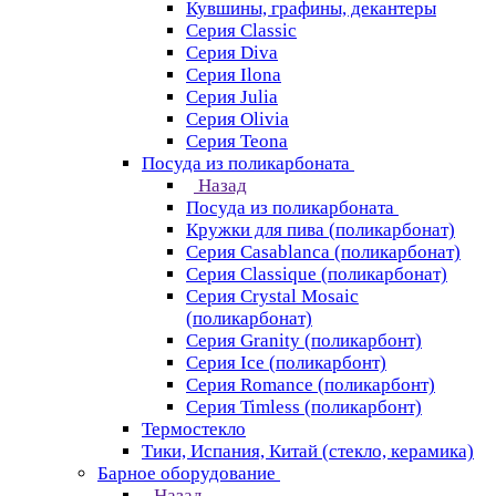
Кувшины, графины, декантеры
Серия Classic
Серия Diva
Серия Ilona
Серия Julia
Серия Olivia
Серия Teona
Посуда из поликарбоната
Назад
Посуда из поликарбоната
Кружки для пива (поликарбонат)
Серия Casablanсa (поликарбонат)
Серия Classique (поликарбонат)
Серия Crystal Mosaic
(поликарбонат)
Серия Granity (поликарбонт)
Серия Ice (поликарбонт)
Серия Romance (поликарбонт)
Серия Timless (поликарбонт)
Термостекло
Тики, Испания, Китай (стекло, керамика)
Барное оборудование
Назад