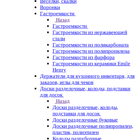
Веселки, скалки
Воронки
Гастроемкости
Назад
Гастроемкости
Гастроемкости из нержавеющей
стали
Гастроемкости из поликарбоната
Гастроемкости из полипропилена
Гастроемкости из фарфора
Гастроемкости из керамики Emile
Henry
Держатели для кухонного инвентаря, для
заказов, иглы для чеков
Доски разделочные, колоды, подставки
для досок
Назад
Доски разделочные, колоды,
подставки для досок
Доски разделочные буковые
Доски разделочные полипропилен,
пластик, полиэтилен
Колоды разрубочные