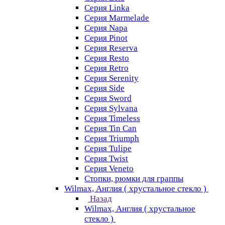
Серия Linka
Серия Marmelade
Серия Napa
Серия Pinot
Серия Reserva
Серия Resto
Серия Retro
Серия Serenity
Серия Side
Серия Sword
Серия Sуlvana
Серия Timeless
Серия Tin Can
Серия Triumph
Серия Tulipe
Серия Twist
Серия Veneto
Стопки, рюмки для граппы
Wilmax, Англия ( хрустальное стекло )
Назад
Wilmax, Англия ( хрустальное
стекло )