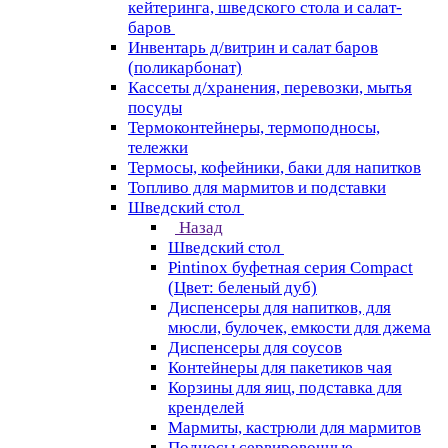
кейтеринга, шведского стола и салат-
баров
Инвентарь д/витрин и салат баров
(поликарбонат)
Кассеты д/хранения, перевозки, мытья
посуды
Термоконтейнеры, термоподносы,
тележки
Термосы, кофейники, баки для напитков
Топливо для мармитов и подставки
Шведский стол
Назад
Шведский стол
Pintinox буфетная серия Compact
(Цвет: беленый дуб)
Диспенсеры для напитков, для
мюсли, булочек, емкости для джема
Диспенсеры для соусов
Контейнеры для пакетиков чая
Корзины для яиц, подставка для
кренделей
Мармиты, кастрюли для мармитов
Подносы сервировочные