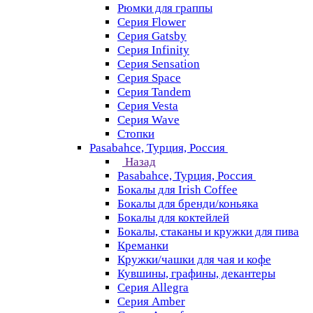
Рюмки для граппы
Серия Flower
Серия Gatsby
Серия Infinity
Серия Sensation
Серия Space
Серия Tandem
Серия Vesta
Серия Wave
Стопки
Pasabahce, Турция, Россия
Назад
Pasabahce, Турция, Россия
Бокалы для Irish Coffee
Бокалы для бренди/коньяка
Бокалы для коктейлей
Бокалы, стаканы и кружки для пива
Креманки
Кружки/чашки для чая и кофе
Кувшины, графины, декантеры
Серия Allegra
Серия Amber