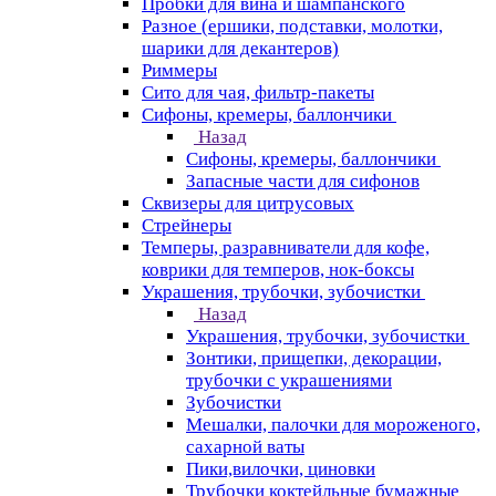
Пробки для вина и шампанского
Разное (ершики, подставки, молотки,
шарики для декантеров)
Риммеры
Сито для чая, фильтр-пакеты
Сифоны, кремеры, баллончики
Назад
Сифоны, кремеры, баллончики
Запасные части для сифонов
Сквизеры для цитрусовых
Стрейнеры
Темперы, разравниватели для кофе,
коврики для темперов, нок-боксы
Украшения, трубочки, зубочистки
Назад
Украшения, трубочки, зубочистки
Зонтики, прищепки, декорации,
трубочки с украшениями
Зубочистки
Мешалки, палочки для мороженого,
сахарной ваты
Пики,вилочки, циновки
Трубочки коктейльные бумажные