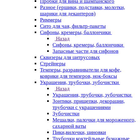
Пробки для вина и шампанского
Разное (ершики, подставки, молотки,
шарики для декантеров)
Риммеры
Сито для чая, фильтр-пакеты
Сифоны, кремеры, баллончики
Назад
Сифоны, кремеры, баллончики
Запасные части для сифонов
Сквизеры для цитрусовых
Стрейнеры
Темперы, разравниватели для кофе,
коврики для темперов, нок-боксы
Украшения, трубочки, зубочистки
Назад
Украшения, трубочки, зубочистки
Зонтики, прищепки, декорации,
трубочки с украшениями
Зубочистки
Мешалки, палочки для мороженого,
сахарной ваты
Пики,вилочки, циновки
Трубочки коктейльные бумажные