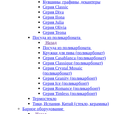
Кувшины, графины, декантеры
Серия Classic
Серия Diva
Серия Ilona
Серия Julia
Серия Olivia
Серия Teona
Посуда из поликарбоната
Назад
Посуда из поликарбоната
Кружки для пива (поликарбонат)
Серия Casablanсa (поликарбонат)
Серия Classique (поликарбонат)
Серия Crystal Mosaic
(поликарбонат)
Серия Granity (поликарбонт)
Серия Ice (поликарбонт)
Серия Romance (поликарбонт)
Серия Timless (поликарбонт)
Термостекло
Тики, Испания, Китай (стекло, керамика)
Барное оборудование
Назад