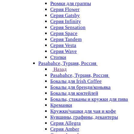
Рюмки для граппы
Серия Flower
Серия Gatsby
Серия Infinity
Серия Sensation
Серия Space
Серия Tandem
Серия Vesta
Серия Wave
Стопки
Pasabahce, Турция, Россия
Назад
Pasabahce, Турция, Россия
Бокалы для Irish Coffee
Бокалы для бренди/коньяка
Бокалы для коктейлей
Бокалы, стаканы и кружки для пива
Креманки
Кружки/чашки для чая и кофе
Кувшины, графины, декантеры
Серия Allegra
Серия Amber