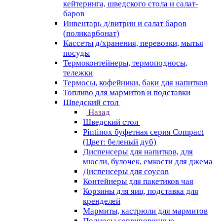
кейтеринга, шведского стола и салат-
баров
Инвентарь д/витрин и салат баров
(поликарбонат)
Кассеты д/хранения, перевозки, мытья
посуды
Термоконтейнеры, термоподносы,
тележки
Термосы, кофейники, баки для напитков
Топливо для мармитов и подставки
Шведский стол
Назад
Шведский стол
Pintinox буфетная серия Compact
(Цвет: беленый дуб)
Диспенсеры для напитков, для
мюсли, булочек, емкости для джема
Диспенсеры для соусов
Контейнеры для пакетиков чая
Корзины для яиц, подставка для
кренделей
Мармиты, кастрюли для мармитов
Подносы сервировочные