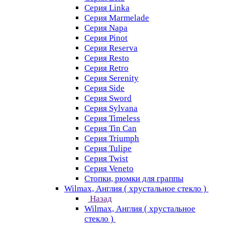
Серия Linka
Серия Marmelade
Серия Napa
Серия Pinot
Серия Reserva
Серия Resto
Серия Retro
Серия Serenity
Серия Side
Серия Sword
Серия Sуlvana
Серия Timeless
Серия Tin Can
Серия Triumph
Серия Tulipe
Серия Twist
Серия Veneto
Стопки, рюмки для граппы
Wilmax, Англия ( хрустальное стекло )
Назад
Wilmax, Англия ( хрустальное
стекло )