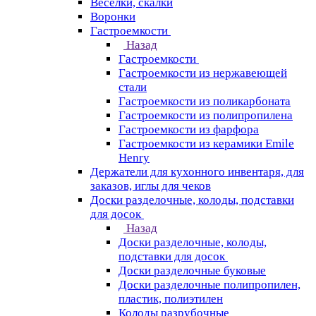
Веселки, скалки
Воронки
Гастроемкости
Назад
Гастроемкости
Гастроемкости из нержавеющей
стали
Гастроемкости из поликарбоната
Гастроемкости из полипропилена
Гастроемкости из фарфора
Гастроемкости из керамики Emile
Henry
Держатели для кухонного инвентаря, для
заказов, иглы для чеков
Доски разделочные, колоды, подставки
для досок
Назад
Доски разделочные, колоды,
подставки для досок
Доски разделочные буковые
Доски разделочные полипропилен,
пластик, полиэтилен
Колоды разрубочные