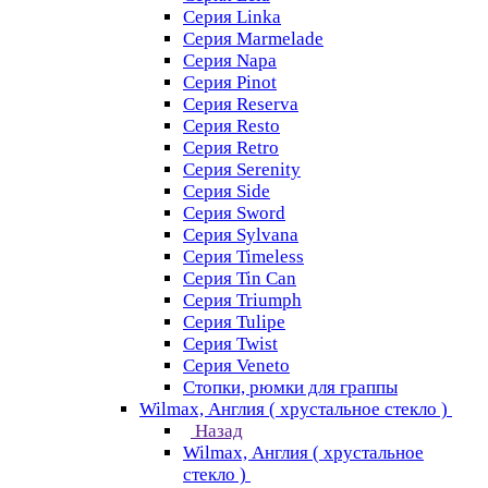
Серия Linka
Серия Marmelade
Серия Napa
Серия Pinot
Серия Reserva
Серия Resto
Серия Retro
Серия Serenity
Серия Side
Серия Sword
Серия Sуlvana
Серия Timeless
Серия Tin Can
Серия Triumph
Серия Tulipe
Серия Twist
Серия Veneto
Стопки, рюмки для граппы
Wilmax, Англия ( хрустальное стекло )
Назад
Wilmax, Англия ( хрустальное
стекло )