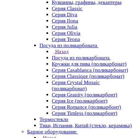
Кувшины, графины, декантеры
Серия Classic
Серия Diva
Серия Ilona
Серия Julia
Серия Olivia
Серия Teona
Посуда из поликарбоната
Назад
Посуда из поликарбоната
Кружки для пива (поликарбонат)
Серия Casablanсa (поликарбонат)
Серия Classique (поликарбонат)
Серия Crystal Mosaic
(поликарбонат)
Серия Granity (поликарбонт)
Серия Ice (поликарбонт)
Серия Romance (поликарбонт)
Серия Timless (поликарбонт)
Термостекло
Тики, Испания, Китай (стекло, керамика)
Барное оборудование
Назад