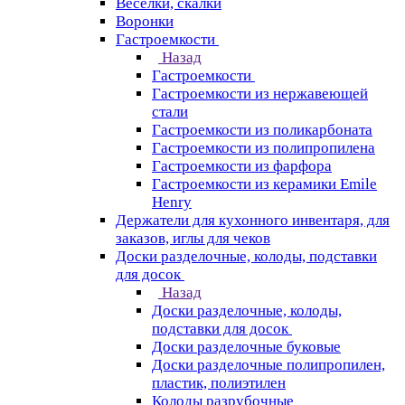
Веселки, скалки
Воронки
Гастроемкости
Назад
Гастроемкости
Гастроемкости из нержавеющей
стали
Гастроемкости из поликарбоната
Гастроемкости из полипропилена
Гастроемкости из фарфора
Гастроемкости из керамики Emile
Henry
Держатели для кухонного инвентаря, для
заказов, иглы для чеков
Доски разделочные, колоды, подставки
для досок
Назад
Доски разделочные, колоды,
подставки для досок
Доски разделочные буковые
Доски разделочные полипропилен,
пластик, полиэтилен
Колоды разрубочные