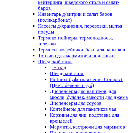
кейтеринга, шведского стола и салат-
баров
Инвентарь д/витрин и салат баров
(поликарбонат)
Кассеты д/хранения, перевозки, мытья
посуды
Термоконтейнеры, термоподносы,
тележки
Термосы, кофейники, баки для напитков
Топливо для мармитов и подставки
Шведский стол
Назад
Шведский стол
Pintinox буфетная серия Compact
(Цвет: беленый дуб)
Диспенсеры для напитков, для
мюсли, булочек, емкости для джема
Диспенсеры для соусов
Контейнеры для пакетиков чая
Корзины для яиц, подставка для
кренделей
Мармиты, кастрюли для мармитов
Подносы сервировочные