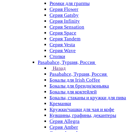
Рюмки для граппы
Серия Flower
Серия Gatsby
Серия Infinity
Серия Sensation
Серия Space
Серия Tandem
Серия Vesta
Серия Wave
Стопки
Pasabahce, Турция, Россия
Назад
Pasabahce, Турция, Россия
Бокалы для Irish Coffee
Бокалы для бренди/коньяка
Бокалы для коктейлей
Бокалы, стаканы и кружки для пива
Креманки
Кружки/чашки для чая и кофе
Кувшины, графины, декантеры
Серия Allegra
Серия Amber