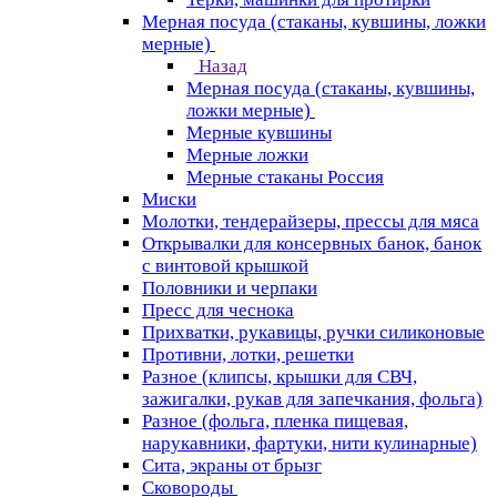
Мерная посуда (стаканы, кувшины, ложки
мерные)
Назад
Мерная посуда (стаканы, кувшины,
ложки мерные)
Мерные кувшины
Мерные ложки
Мерные стаканы Россия
Миски
Молотки, тендерайзеры, прессы для мяса
Открывалки для консервных банок, банок
с винтовой крышкой
Половники и черпаки
Пресс для чеснока
Прихватки, рукавицы, ручки силиконовые
Противни, лотки, решетки
Разное (клипсы, крышки для СВЧ,
зажигалки, рукав для запечкания, фольга)
Разное (фольга, пленка пищевая,
нарукавники, фартуки, нити кулинарные)
Сита, экраны от брызг
Сковороды