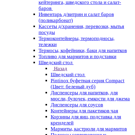
кейтеринга, шведского стола и салат-
баров
Инвентарь д/витрин и салат баров
(поликарбонат)
Кассеты д/хранения, перевозки, мытья
посуды
Термоконтейнеры, термоподносы,
тележки
Термосы, кофейники, баки для напитков
Топливо для мармитов и подставки
Шведский стол
Назад
Шведский стол
Pintinox буфетная серия Compact
(Цвет: беленый дуб)
Диспенсеры для напитков, для
мюсли, булочек, емкости для джема
Диспенсеры для соусов
Контейнеры для пакетиков чая
Корзины для яиц, подставка для
кренделей
Мармиты, кастрюли для мармитов
Подносы сервировочные