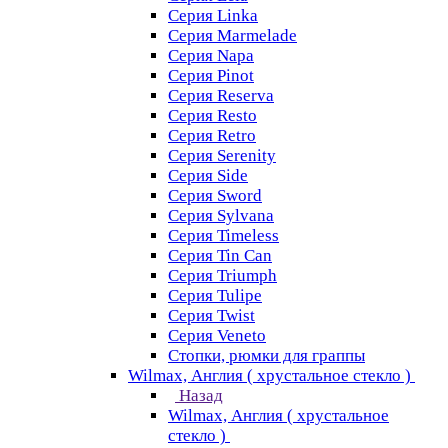
Серия Linka
Серия Marmelade
Серия Napa
Серия Pinot
Серия Reserva
Серия Resto
Серия Retro
Серия Serenity
Серия Side
Серия Sword
Серия Sуlvana
Серия Timeless
Серия Tin Can
Серия Triumph
Серия Tulipe
Серия Twist
Серия Veneto
Стопки, рюмки для граппы
Wilmax, Англия ( хрустальное стекло )
Назад
Wilmax, Англия ( хрустальное
стекло )