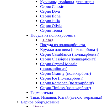
Кувшины, графины, декантеры
Серия Classic
Серия Diva
Серия Ilona
Серия Julia
Серия Olivia
Серия Teona
Посуда из поликарбоната
Назад
Посуда из поликарбоната
Кружки для пива (поликарбонат)
Серия Casablanсa (поликарбонат)
Серия Classique (поликарбонат)
Серия Crystal Mosaic
(поликарбонат)
Серия Granity (поликарбонт)
Серия Ice (поликарбонт)
Серия Romance (поликарбонт)
Серия Timless (поликарбонт)
Термостекло
Тики, Испания, Китай (стекло, керамика)
Барное оборудование
Назад