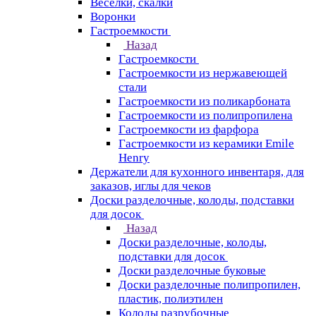
Веселки, скалки
Воронки
Гастроемкости
Назад
Гастроемкости
Гастроемкости из нержавеющей
стали
Гастроемкости из поликарбоната
Гастроемкости из полипропилена
Гастроемкости из фарфора
Гастроемкости из керамики Emile
Henry
Держатели для кухонного инвентаря, для
заказов, иглы для чеков
Доски разделочные, колоды, подставки
для досок
Назад
Доски разделочные, колоды,
подставки для досок
Доски разделочные буковые
Доски разделочные полипропилен,
пластик, полиэтилен
Колоды разрубочные