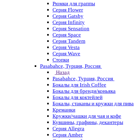
Рюмки для граппы
Серия Flower
Серия Gatsby
Серия Infinity
Серия Sensation
Серия Space
Серия Tandem
Серия Vesta
Серия Wave
Стопки
Pasabahce, Турция, Россия
Назад
Pasabahce, Турция, Россия
Бокалы для Irish Coffee
Бокалы для бренди/коньяка
Бокалы для коктейлей
Бокалы, стаканы и кружки для пива
Креманки
Кружки/чашки для чая и кофе
Кувшины, графины, декантеры
Серия Allegra
Серия Amber