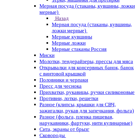
Мерная посуда (стаканы, кувшины, ложки
мерные)
Назад
Мерная посуда (стаканы, кувшины,
ложки мерные)
Мерные кувшины
Мерные ложки
Мерные стаканы Россия
Миски
Молотки, тендерайзеры, прессы для мяса
Открывалки для консервных банок, банок
с винтовой крышкой
Половники и черпаки
Пресс для чеснока
Прихватки, рукавицы, ручки силиконовые
Противни, лотки, решетки
Разное (клипсы, крышки для СВЧ,
зажигалки, рукав для запечкания, фольга)
Разное (фольга, пленка пищевая,
нарукавники, фартуки, нити кулинарные)
Сита, экраны от брызг
Сковороды