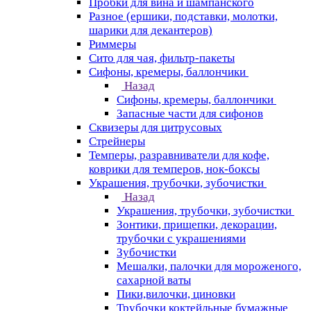
Пробки для вина и шампанского
Разное (ершики, подставки, молотки,
шарики для декантеров)
Риммеры
Сито для чая, фильтр-пакеты
Сифоны, кремеры, баллончики
Назад
Сифоны, кремеры, баллончики
Запасные части для сифонов
Сквизеры для цитрусовых
Стрейнеры
Темперы, разравниватели для кофе,
коврики для темперов, нок-боксы
Украшения, трубочки, зубочистки
Назад
Украшения, трубочки, зубочистки
Зонтики, прищепки, декорации,
трубочки с украшениями
Зубочистки
Мешалки, палочки для мороженого,
сахарной ваты
Пики,вилочки, циновки
Трубочки коктейльные бумажные