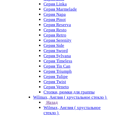
Серия Linka
Серия Marmelade
Серия Napa
Серия Pinot
Серия Reserva
Серия Resto
Серия Retro
Серия Serenity
Серия Side
Серия Sword
Серия Sуlvana
Серия Timeless
Серия Tin Can
Серия Triumph
Серия Tulipe
Серия Twist
Серия Veneto
Стопки, рюмки для граппы
Wilmax, Англия ( хрустальное стекло )
Назад
Wilmax, Англия ( хрустальное
стекло )