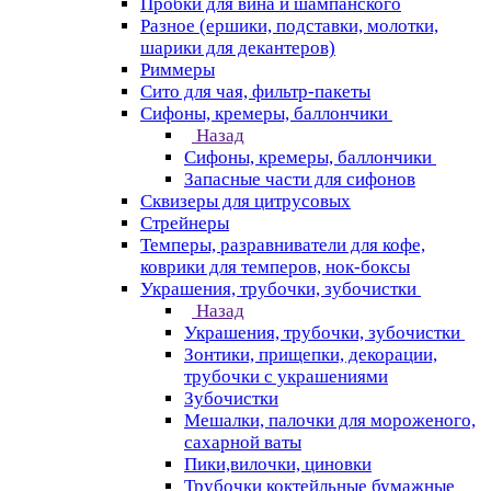
Пробки для вина и шампанского
Разное (ершики, подставки, молотки,
шарики для декантеров)
Риммеры
Сито для чая, фильтр-пакеты
Сифоны, кремеры, баллончики
Назад
Сифоны, кремеры, баллончики
Запасные части для сифонов
Сквизеры для цитрусовых
Стрейнеры
Темперы, разравниватели для кофе,
коврики для темперов, нок-боксы
Украшения, трубочки, зубочистки
Назад
Украшения, трубочки, зубочистки
Зонтики, прищепки, декорации,
трубочки с украшениями
Зубочистки
Мешалки, палочки для мороженого,
сахарной ваты
Пики,вилочки, циновки
Трубочки коктейльные бумажные