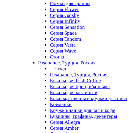
Рюмки для граппы
Серия Flower
Серия Gatsby
Серия Infinity
Серия Sensation
Серия Space
Серия Tandem
Серия Vesta
Серия Wave
Стопки
Pasabahce, Турция, Россия
Назад
Pasabahce, Турция, Россия
Бокалы для Irish Coffee
Бокалы для бренди/коньяка
Бокалы для коктейлей
Бокалы, стаканы и кружки для пива
Креманки
Кружки/чашки для чая и кофе
Кувшины, графины, декантеры
Серия Allegra
Серия Amber