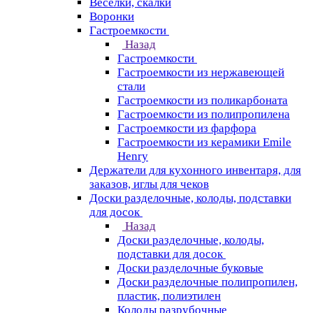
Веселки, скалки
Воронки
Гастроемкости
Назад
Гастроемкости
Гастроемкости из нержавеющей
стали
Гастроемкости из поликарбоната
Гастроемкости из полипропилена
Гастроемкости из фарфора
Гастроемкости из керамики Emile
Henry
Держатели для кухонного инвентаря, для
заказов, иглы для чеков
Доски разделочные, колоды, подставки
для досок
Назад
Доски разделочные, колоды,
подставки для досок
Доски разделочные буковые
Доски разделочные полипропилен,
пластик, полиэтилен
Колоды разрубочные