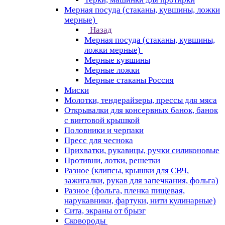
Мерная посуда (стаканы, кувшины, ложки
мерные)
Назад
Мерная посуда (стаканы, кувшины,
ложки мерные)
Мерные кувшины
Мерные ложки
Мерные стаканы Россия
Миски
Молотки, тендерайзеры, прессы для мяса
Открывалки для консервных банок, банок
с винтовой крышкой
Половники и черпаки
Пресс для чеснока
Прихватки, рукавицы, ручки силиконовые
Противни, лотки, решетки
Разное (клипсы, крышки для СВЧ,
зажигалки, рукав для запечкания, фольга)
Разное (фольга, пленка пищевая,
нарукавники, фартуки, нити кулинарные)
Сита, экраны от брызг
Сковороды