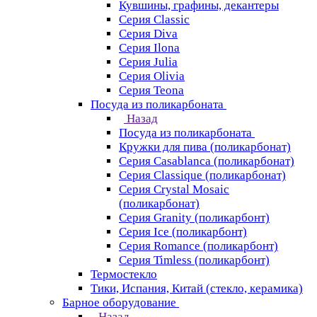
Кувшины, графины, декантеры
Серия Classic
Серия Diva
Серия Ilona
Серия Julia
Серия Olivia
Серия Teona
Посуда из поликарбоната
Назад
Посуда из поликарбоната
Кружки для пива (поликарбонат)
Серия Casablanсa (поликарбонат)
Серия Classique (поликарбонат)
Серия Crystal Mosaic
(поликарбонат)
Серия Granity (поликарбонт)
Серия Ice (поликарбонт)
Серия Romance (поликарбонт)
Серия Timless (поликарбонт)
Термостекло
Тики, Испания, Китай (стекло, керамика)
Барное оборудование
Назад