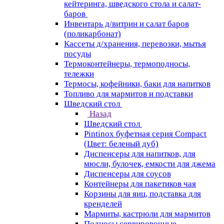
кейтеринга, шведского стола и салат-
баров
Инвентарь д/витрин и салат баров
(поликарбонат)
Кассеты д/хранения, перевозки, мытья
посуды
Термоконтейнеры, термоподносы,
тележки
Термосы, кофейники, баки для напитков
Топливо для мармитов и подставки
Шведский стол
Назад
Шведский стол
Pintinox буфетная серия Compact
(Цвет: беленый дуб)
Диспенсеры для напитков, для
мюсли, булочек, емкости для джема
Диспенсеры для соусов
Контейнеры для пакетиков чая
Корзины для яиц, подставка для
кренделей
Мармиты, кастрюли для мармитов
Подносы сервировочные