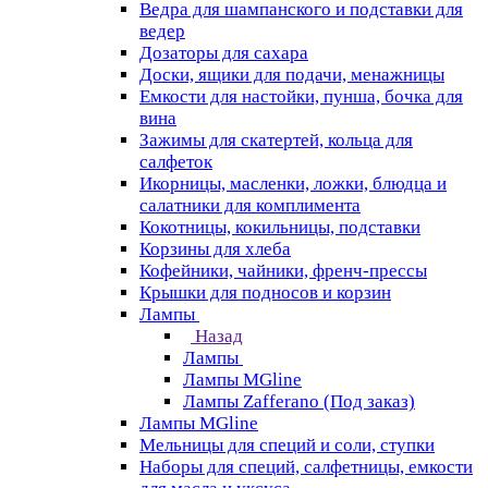
Ведра для шампанского и подставки для
ведер
Дозаторы для сахара
Доски, ящики для подачи, менажницы
Емкости для настойки, пунша, бочка для
вина
Зажимы для скатертей, кольца для
салфеток
Икорницы, масленки, ложки, блюдца и
салатники для комплимента
Кокотницы, кокильницы, подставки
Корзины для хлеба
Кофейники, чайники, френч-прессы
Крышки для подносов и корзин
Лампы
Назад
Лампы
Лампы MGline
Лампы Zafferano (Под заказ)
Лампы MGline
Мельницы для специй и соли, ступки
Наборы для специй, салфетницы, емкости