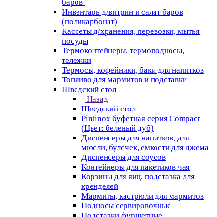
баров
Инвентарь д/витрин и салат баров
(поликарбонат)
Кассеты д/хранения, перевозки, мытья
посуды
Термоконтейнеры, термоподносы,
тележки
Термосы, кофейники, баки для напитков
Топливо для мармитов и подставки
Шведский стол
Назад
Шведский стол
Pintinox буфетная серия Compact
(Цвет: беленый дуб)
Диспенсеры для напитков, для
мюсли, булочек, емкости для джема
Диспенсеры для соусов
Контейнеры для пакетиков чая
Корзины для яиц, подставка для
кренделей
Мармиты, кастрюли для мармитов
Подносы сервировочные
Подставки фуршетные,