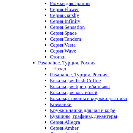
Рюмки для граппы
Серия Flower
Серия Gatsby
Серия Infinity
Серия Sensation
Серия Space
Серия Tandem
Серия Vesta
Серия Wave
Стопки
Pasabahce, Турция, Россия
Назад
Pasabahce, Турция, Россия
Бокалы для Irish Coffee
Бокалы для бренди/коньяка
Бокалы для коктейлей
Бокалы, стаканы и кружки для пива
Креманки
Кружки/чашки для чая и кофе
Кувшины, графины, декантеры
Серия Allegra
Серия Amber