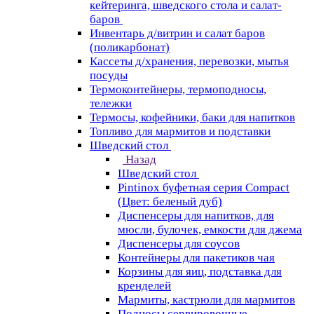
кейтеринга, шведского стола и салат-
баров
Инвентарь д/витрин и салат баров
(поликарбонат)
Кассеты д/хранения, перевозки, мытья
посуды
Термоконтейнеры, термоподносы,
тележки
Термосы, кофейники, баки для напитков
Топливо для мармитов и подставки
Шведский стол
Назад
Шведский стол
Pintinox буфетная серия Compact
(Цвет: беленый дуб)
Диспенсеры для напитков, для
мюсли, булочек, емкости для джема
Диспенсеры для соусов
Контейнеры для пакетиков чая
Корзины для яиц, подставка для
кренделей
Мармиты, кастрюли для мармитов
Подносы сервировочные