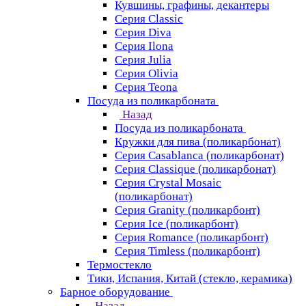
Кувшины, графины, декантеры
Серия Classic
Серия Diva
Серия Ilona
Серия Julia
Серия Olivia
Серия Teona
Посуда из поликарбоната
Назад
Посуда из поликарбоната
Кружки для пива (поликарбонат)
Серия Casablanсa (поликарбонат)
Серия Classique (поликарбонат)
Серия Crystal Mosaic
(поликарбонат)
Серия Granity (поликарбонт)
Серия Ice (поликарбонт)
Серия Romance (поликарбонт)
Серия Timless (поликарбонт)
Термостекло
Тики, Испания, Китай (стекло, керамика)
Барное оборудование
Назад