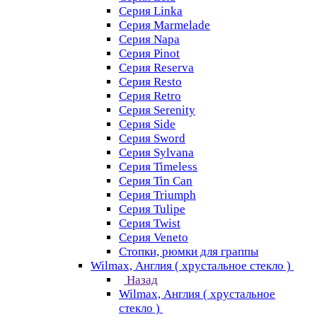
Серия Linka
Серия Marmelade
Серия Napa
Серия Pinot
Серия Reserva
Серия Resto
Серия Retro
Серия Serenity
Серия Side
Серия Sword
Серия Sуlvana
Серия Timeless
Серия Tin Can
Серия Triumph
Серия Tulipe
Серия Twist
Серия Veneto
Стопки, рюмки для граппы
Wilmax, Англия ( хрустальное стекло )
Назад
Wilmax, Англия ( хрустальное
стекло )