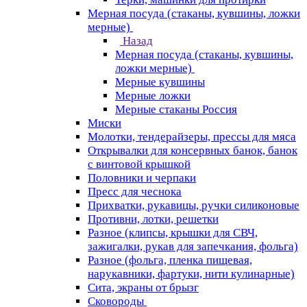
Мерная посуда (стаканы, кувшины, ложки
мерные)
Назад
Мерная посуда (стаканы, кувшины,
ложки мерные)
Мерные кувшины
Мерные ложки
Мерные стаканы Россия
Миски
Молотки, тендерайзеры, прессы для мяса
Открывалки для консервных банок, банок
с винтовой крышкой
Половники и черпаки
Пресс для чеснока
Прихватки, рукавицы, ручки силиконовые
Противни, лотки, решетки
Разное (клипсы, крышки для СВЧ,
зажигалки, рукав для запечкания, фольга)
Разное (фольга, пленка пищевая,
нарукавники, фартуки, нити кулинарные)
Сита, экраны от брызг
Сковороды