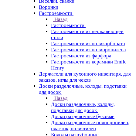
Веселки, скалки
Воронки
Гастроемкости
Назад
Гастроемкости
Гастроемкости из нержавеющей
стали
Гастроемкости из поликарбоната
Гастроемкости из полипропилена
Гастроемкости из фарфора
Гастроемкости из керамики Emile
Henry
Держатели для кухонного инвентаря, для
заказов, иглы для чеков
Доски разделочные, колоды, подставки
для досок
Назад
Доски разделочные, колоды,
подставки для досок
Доски разделочные буковые
Доски разделочные полипропилен,
пластик, полиэтилен
Колоды разрубочные