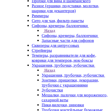
Пробки для вина и шампанского
Разное (ершики, подставки, молотки,
шарики для декантеров)
Риммеры
Сито для чая, фильтр-пакеты
Сифоны, кремеры, баллончики
Назад
Сифоны, кремеры, баллончики
Запасные части для сифонов
Сквизеры для цитрусовых
Стрейнеры
Темперы, разравниватели для кофе,
коврики для темперов, нок-боксы
Украшения, трубочки, зубочистки
Назад
Украшения, трубочки, зубочистки
Зонтики, прищепки, декорации,
трубочки с украшениями
Зубочистки
Мешалки, палочки для мороженого,
сахарной ваты
Пики,вилочки, циновки
Трубочки коктейльные бумажные