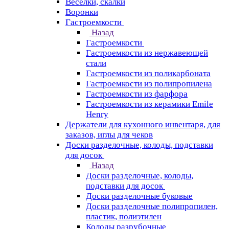
Веселки, скалки
Воронки
Гастроемкости
Назад
Гастроемкости
Гастроемкости из нержавеющей
стали
Гастроемкости из поликарбоната
Гастроемкости из полипропилена
Гастроемкости из фарфора
Гастроемкости из керамики Emile
Henry
Держатели для кухонного инвентаря, для
заказов, иглы для чеков
Доски разделочные, колоды, подставки
для досок
Назад
Доски разделочные, колоды,
подставки для досок
Доски разделочные буковые
Доски разделочные полипропилен,
пластик, полиэтилен
Колоды разрубочные