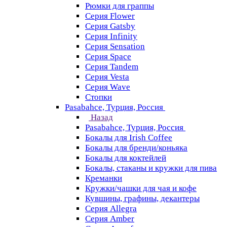
Рюмки для граппы
Серия Flower
Серия Gatsby
Серия Infinity
Серия Sensation
Серия Space
Серия Tandem
Серия Vesta
Серия Wave
Стопки
Pasabahce, Турция, Россия
Назад
Pasabahce, Турция, Россия
Бокалы для Irish Coffee
Бокалы для бренди/коньяка
Бокалы для коктейлей
Бокалы, стаканы и кружки для пива
Креманки
Кружки/чашки для чая и кофе
Кувшины, графины, декантеры
Серия Allegra
Серия Amber