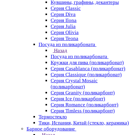
Кувшины, графины, декантеры
Серия Classic
Серия Diva
Серия Ilona
Серия Julia
Серия Olivia
Серия Teona
Посуда из поликарбоната
Назад
Посуда из поликарбоната
Кружки для пива (поликарбонат)
Серия Casablanсa (поликарбонат)
Серия Classique (поликарбонат)
Серия Crystal Mosaic
(поликарбонат)
Серия Granity (поликарбонт)
Серия Ice (поликарбонт)
Серия Romance (поликарбонт)
Серия Timless (поликарбонт)
Термостекло
Тики, Испания, Китай (стекло, керамика)
Барное оборудование
Назад