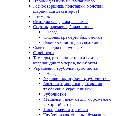
Пробки для вина и шампанского
Разное (ершики, подставки, молотки,
шарики для декантеров)
Риммеры
Сито для чая, фильтр-пакеты
Сифоны, кремеры, баллончики
Назад
Сифоны, кремеры, баллончики
Запасные части для сифонов
Сквизеры для цитрусовых
Стрейнеры
Темперы, разравниватели для кофе,
коврики для темперов, нок-боксы
Украшения, трубочки, зубочистки
Назад
Украшения, трубочки, зубочистки
Зонтики, прищепки, декорации,
трубочки с украшениями
Зубочистки
Мешалки, палочки для мороженого,
сахарной ваты
Пики,вилочки, циновки
Трубочки коктейльные бумажные