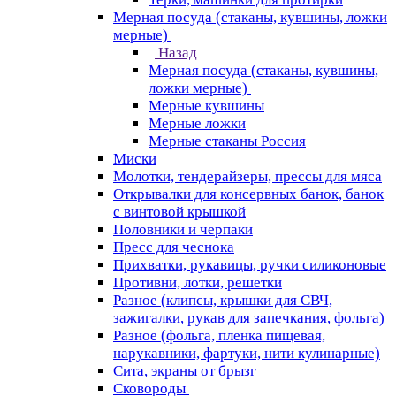
Мерная посуда (стаканы, кувшины, ложки
мерные)
Назад
Мерная посуда (стаканы, кувшины,
ложки мерные)
Мерные кувшины
Мерные ложки
Мерные стаканы Россия
Миски
Молотки, тендерайзеры, прессы для мяса
Открывалки для консервных банок, банок
с винтовой крышкой
Половники и черпаки
Пресс для чеснока
Прихватки, рукавицы, ручки силиконовые
Противни, лотки, решетки
Разное (клипсы, крышки для СВЧ,
зажигалки, рукав для запечкания, фольга)
Разное (фольга, пленка пищевая,
нарукавники, фартуки, нити кулинарные)
Сита, экраны от брызг
Сковороды