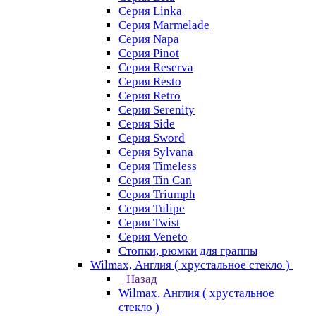
Серия Linka
Серия Marmelade
Серия Napa
Серия Pinot
Серия Reserva
Серия Resto
Серия Retro
Серия Serenity
Серия Side
Серия Sword
Серия Sуlvana
Серия Timeless
Серия Tin Can
Серия Triumph
Серия Tulipe
Серия Twist
Серия Veneto
Стопки, рюмки для граппы
Wilmax, Англия ( хрустальное стекло )
Назад
Wilmax, Англия ( хрустальное
стекло )