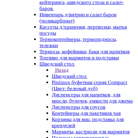
кейтеринга, шведского стола и салат-
баров
Инвентарь д/витрин и салат баров
(поликарбонат)
Кассеты д/хранения, перевозки, мытья
посуды
Термоконтейнеры, термоподносы,
тележки
Термосы, кофейники, баки для напитков
Топливо для мармитов и подставки
Шведский стол
Назад
Шведский стол
Pintinox буфетная серия Compact
(Цвет: беленый дуб)
Диспенсеры для напитков, для
мюсли, булочек, емкости для джема
Диспенсеры для соусов
Контейнеры для пакетиков чая
Корзины для яиц, подставка для
кренделей
Мармиты, кастрюли для мармитов
Подносы сервировочные