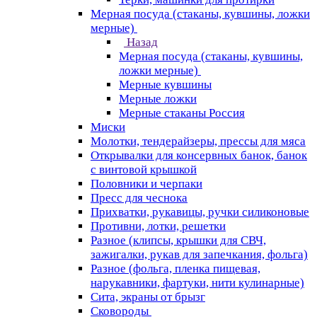
Мерная посуда (стаканы, кувшины, ложки
мерные)
Назад
Мерная посуда (стаканы, кувшины,
ложки мерные)
Мерные кувшины
Мерные ложки
Мерные стаканы Россия
Миски
Молотки, тендерайзеры, прессы для мяса
Открывалки для консервных банок, банок
с винтовой крышкой
Половники и черпаки
Пресс для чеснока
Прихватки, рукавицы, ручки силиконовые
Противни, лотки, решетки
Разное (клипсы, крышки для СВЧ,
зажигалки, рукав для запечкания, фольга)
Разное (фольга, пленка пищевая,
нарукавники, фартуки, нити кулинарные)
Сита, экраны от брызг
Сковороды