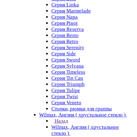
Серия Linka
Серия Marmelade
Серия Napa
Серия Pinot
Серия Reserva
Серия Resto
Серия Retro
Серия Serenity
Серия Side
Серия Sword
Серия Sуlvana
Серия Timeless
Серия Tin Can
Серия Triumph
Серия Tulipe
Серия Twist
Серия Veneto
Стопки, рюмки для граппы
Wilmax, Англия ( хрустальное стекло )
Назад
Wilmax, Англия ( хрустальное
стекло )