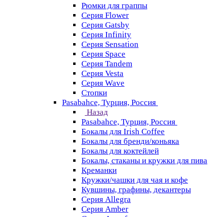
Рюмки для граппы
Серия Flower
Серия Gatsby
Серия Infinity
Серия Sensation
Серия Space
Серия Tandem
Серия Vesta
Серия Wave
Стопки
Pasabahce, Турция, Россия
Назад
Pasabahce, Турция, Россия
Бокалы для Irish Coffee
Бокалы для бренди/коньяка
Бокалы для коктейлей
Бокалы, стаканы и кружки для пива
Креманки
Кружки/чашки для чая и кофе
Кувшины, графины, декантеры
Серия Allegra
Серия Amber