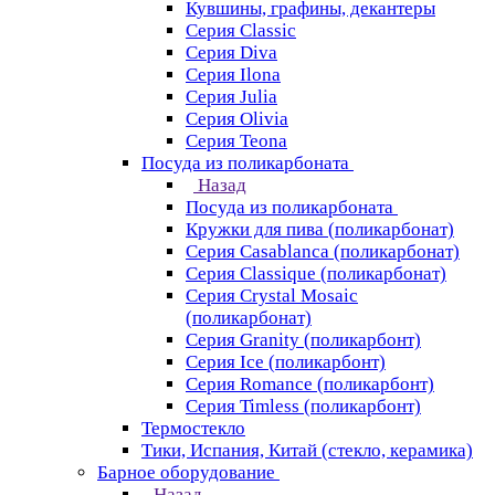
Кувшины, графины, декантеры
Серия Classic
Серия Diva
Серия Ilona
Серия Julia
Серия Olivia
Серия Teona
Посуда из поликарбоната
Назад
Посуда из поликарбоната
Кружки для пива (поликарбонат)
Серия Casablanсa (поликарбонат)
Серия Classique (поликарбонат)
Серия Crystal Mosaic
(поликарбонат)
Серия Granity (поликарбонт)
Серия Ice (поликарбонт)
Серия Romance (поликарбонт)
Серия Timless (поликарбонт)
Термостекло
Тики, Испания, Китай (стекло, керамика)
Барное оборудование
Назад