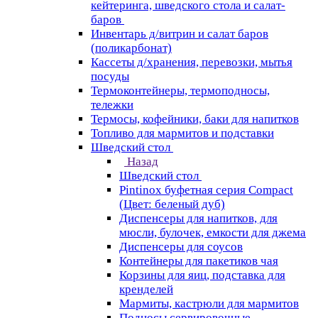
кейтеринга, шведского стола и салат-
баров
Инвентарь д/витрин и салат баров
(поликарбонат)
Кассеты д/хранения, перевозки, мытья
посуды
Термоконтейнеры, термоподносы,
тележки
Термосы, кофейники, баки для напитков
Топливо для мармитов и подставки
Шведский стол
Назад
Шведский стол
Pintinox буфетная серия Compact
(Цвет: беленый дуб)
Диспенсеры для напитков, для
мюсли, булочек, емкости для джема
Диспенсеры для соусов
Контейнеры для пакетиков чая
Корзины для яиц, подставка для
кренделей
Мармиты, кастрюли для мармитов
Подносы сервировочные