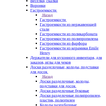
Веселки, скалки
Воронки
Гастроемкости
Назад
Гастроемкости
Гастроемкости из нержавеющей
стали
Гастроемкости из поликарбоната
Гастроемкости из полипропилена
Гастроемкости из фарфора
Гастроемкости из керамики Emile
Henry
Держатели для кухонного инвентаря, для
заказов, иглы для чеков
Доски разделочные, колоды, подставки
для досок
Назад
Доски разделочные, колоды,
подставки для досок
Доски разделочные буковые
Доски разделочные полипропилен,
пластик, полиэтилен
Колоды разрубочные