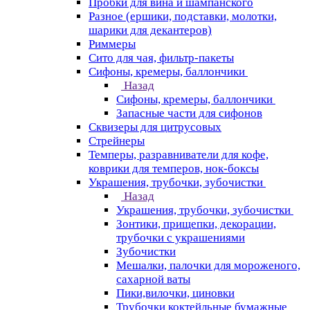
Пробки для вина и шампанского
Разное (ершики, подставки, молотки,
шарики для декантеров)
Риммеры
Сито для чая, фильтр-пакеты
Сифоны, кремеры, баллончики
Назад
Сифоны, кремеры, баллончики
Запасные части для сифонов
Сквизеры для цитрусовых
Стрейнеры
Темперы, разравниватели для кофе,
коврики для темперов, нок-боксы
Украшения, трубочки, зубочистки
Назад
Украшения, трубочки, зубочистки
Зонтики, прищепки, декорации,
трубочки с украшениями
Зубочистки
Мешалки, палочки для мороженого,
сахарной ваты
Пики,вилочки, циновки
Трубочки коктейльные бумажные