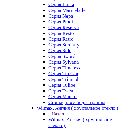
Серия Linka
Серия Marmelade
Серия Napa
Серия Pinot
Серия Reserva
Серия Resto
Серия Retro
Серия Serenity
Серия Side
Серия Sword
Серия Sуlvana
Серия Timeless
Серия Tin Can
Серия Triumph
Серия Tulipe
Серия Twist
Серия Veneto
Стопки, рюмки для граппы
Wilmax, Англия ( хрустальное стекло )
Назад
Wilmax, Англия ( хрустальное
стекло )