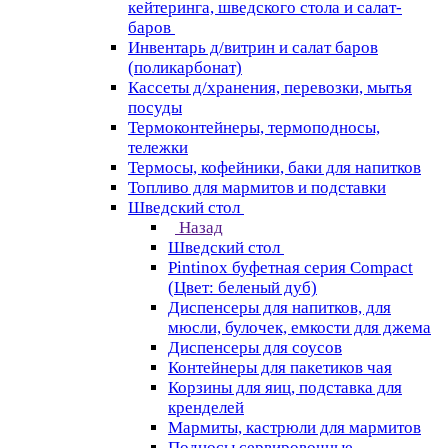
кейтеринга, шведского стола и салат-
баров
Инвентарь д/витрин и салат баров
(поликарбонат)
Кассеты д/хранения, перевозки, мытья
посуды
Термоконтейнеры, термоподносы,
тележки
Термосы, кофейники, баки для напитков
Топливо для мармитов и подставки
Шведский стол
Назад
Шведский стол
Pintinox буфетная серия Compact
(Цвет: беленый дуб)
Диспенсеры для напитков, для
мюсли, булочек, емкости для джема
Диспенсеры для соусов
Контейнеры для пакетиков чая
Корзины для яиц, подставка для
кренделей
Мармиты, кастрюли для мармитов
Подносы сервировочные