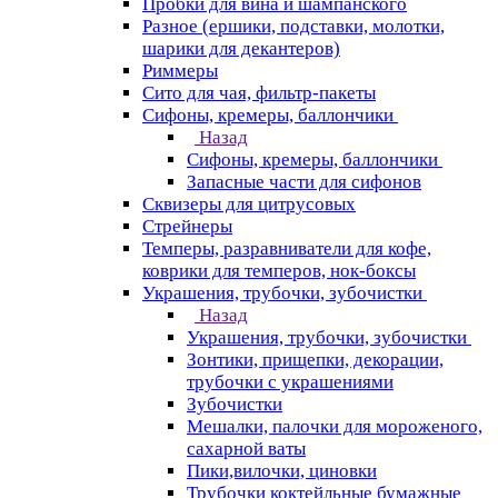
Пробки для вина и шампанского
Разное (ершики, подставки, молотки,
шарики для декантеров)
Риммеры
Сито для чая, фильтр-пакеты
Сифоны, кремеры, баллончики
Назад
Сифоны, кремеры, баллончики
Запасные части для сифонов
Сквизеры для цитрусовых
Стрейнеры
Темперы, разравниватели для кофе,
коврики для темперов, нок-боксы
Украшения, трубочки, зубочистки
Назад
Украшения, трубочки, зубочистки
Зонтики, прищепки, декорации,
трубочки с украшениями
Зубочистки
Мешалки, палочки для мороженого,
сахарной ваты
Пики,вилочки, циновки
Трубочки коктейльные бумажные