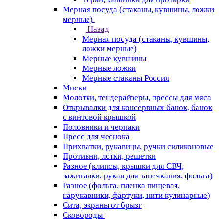
Мерная посуда (стаканы, кувшины, ложки
мерные)
Назад
Мерная посуда (стаканы, кувшины,
ложки мерные)
Мерные кувшины
Мерные ложки
Мерные стаканы Россия
Миски
Молотки, тендерайзеры, прессы для мяса
Открывалки для консервных банок, банок
с винтовой крышкой
Половники и черпаки
Пресс для чеснока
Прихватки, рукавицы, ручки силиконовые
Противни, лотки, решетки
Разное (клипсы, крышки для СВЧ,
зажигалки, рукав для запечкания, фольга)
Разное (фольга, пленка пищевая,
нарукавники, фартуки, нити кулинарные)
Сита, экраны от брызг
Сковороды