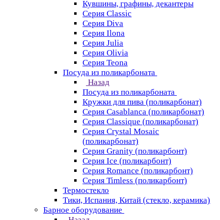
Кувшины, графины, декантеры
Серия Classic
Серия Diva
Серия Ilona
Серия Julia
Серия Olivia
Серия Teona
Посуда из поликарбоната
Назад
Посуда из поликарбоната
Кружки для пива (поликарбонат)
Серия Casablanсa (поликарбонат)
Серия Classique (поликарбонат)
Серия Crystal Mosaic
(поликарбонат)
Серия Granity (поликарбонт)
Серия Ice (поликарбонт)
Серия Romance (поликарбонт)
Серия Timless (поликарбонт)
Термостекло
Тики, Испания, Китай (стекло, керамика)
Барное оборудование
Назад