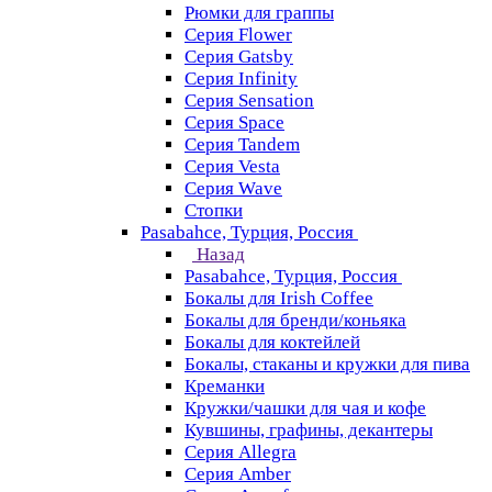
Рюмки для граппы
Серия Flower
Серия Gatsby
Серия Infinity
Серия Sensation
Серия Space
Серия Tandem
Серия Vesta
Серия Wave
Стопки
Pasabahce, Турция, Россия
Назад
Pasabahce, Турция, Россия
Бокалы для Irish Coffee
Бокалы для бренди/коньяка
Бокалы для коктейлей
Бокалы, стаканы и кружки для пива
Креманки
Кружки/чашки для чая и кофе
Кувшины, графины, декантеры
Серия Allegra
Серия Amber