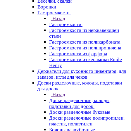
Веселки, скалки
Воронки
Гастроемкости
Назад
Гастроемкости
Гастроемкости из нержавеющей
стали
Гастроемкости из поликарбоната
Гастроемкости из полипропилена
Гастроемкости из фарфора
Гастроемкости из керамики Emile
Henry
Держатели для кухонного инвентаря, для
заказов, иглы для чеков
Доски разделочные, колоды, подставки
для досок
Назад
Доски разделочные, колоды,
подставки для досок
Доски разделочные буковые
Доски разделочные полипропилен,
пластик, полиэтилен
Колоды разрубочные