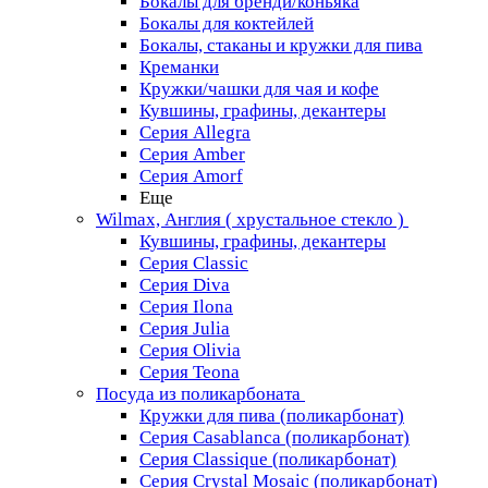
Бокалы для бренди/коньяка
Бокалы для коктейлей
Бокалы, стаканы и кружки для пива
Креманки
Кружки/чашки для чая и кофе
Кувшины, графины, декантеры
Серия Allegra
Серия Amber
Серия Amorf
Еще
Wilmax, Англия ( хрустальное стекло )
Кувшины, графины, декантеры
Серия Classic
Серия Diva
Серия Ilona
Серия Julia
Серия Olivia
Серия Teona
Посуда из поликарбоната
Кружки для пива (поликарбонат)
Серия Casablanсa (поликарбонат)
Серия Classique (поликарбонат)
Серия Crystal Mosaic (поликарбонат)