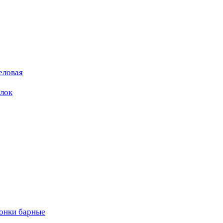
еловая
ылок
вонки барные