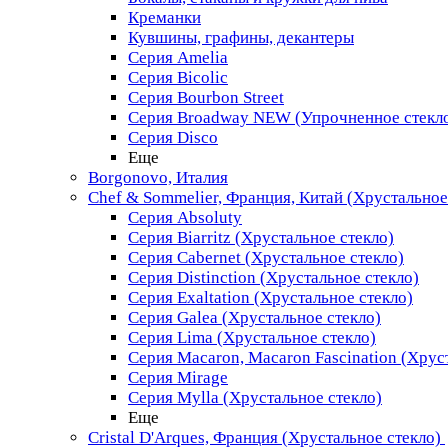
Креманки
Кувшины, графины, декантеры
Серия Amelia
Серия Bicolic
Серия Bourbon Street
Серия Broadway NEW (Упрочненное стекл
Серия Disco
Еще
Borgonovo, Италия
Chef & Sommelier, Франция, Китай (Хрустальное
Серия Absoluty
Серия Biarritz (Хрустальное стекло)
Серия Cabernet (Хрустальное стекло)
Серия Distinction (Хрустальное стекло)
Серия Exaltation (Хрустальное стекло)
Серия Galea (Хрустальное стекло)
Серия Lima (Хрустальное стекло)
Серия Macaron, Macaron Fascination (Хрус
Серия Mirage
Серия Mylla (Хрустальное стекло)
Еще
Cristal D'Arques, Франция (Хрустальное стекло)