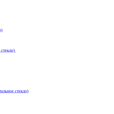
о)
 стекло)
тальное стекло)