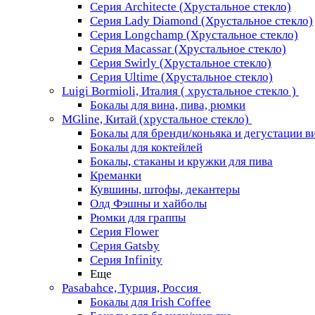
Серия Architecte (Хрустальное стекло)
Серия Lady Diamond (Хрустальное стекло)
Серия Longchamp (Хрустальное стекло)
Серия Macassar (Хрустальное стекло)
Серия Swirly (Хрустальное стекло)
Серия Ultime (Хрустальное стекло)
Luigi Bormioli, Италия ( хрустальное стекло )
Бокалы для вина, пива, рюмки
MGline, Китай (хрустальное стекло)
Бокалы для бренди/коньяка и дегустации в
Бокалы для коктейлей
Бокалы, стаканы и кружки для пива
Креманки
Кувшины, штофы, декантеры
Олд Фэшны и хайболы
Рюмки для граппы
Серия Flower
Серия Gatsby
Серия Infinity
Еще
Pasabahce, Турция, Россия
Бокалы для Irish Coffee