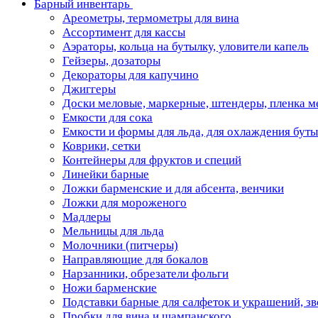
Барный инвентарь
Ареометры, термометры для вина
Ассортимент для кассы
Аэраторы, кольца на бутылку, уловители капель
Гейзеры, дозаторы
Декораторы для капучино
Джиггеры
Доски меловые, маркерные, штендеры, пленка м
Емкости для сока
Емкости и формы для льда, для охлаждения бут
Коврики, сетки
Контейнеры для фруктов и специй
Линейки барные
Ложки барменские и для абсента, венчики
Ложки для мороженого
Мадлеры
Мельницы для льда
Молочники (питчеры)
Направляющие для бокалов
Нарзанники, обрезатели фольги
Ножи барменские
Подставки барные для салфеток и украшений, з
Пробки для вина и шампанского