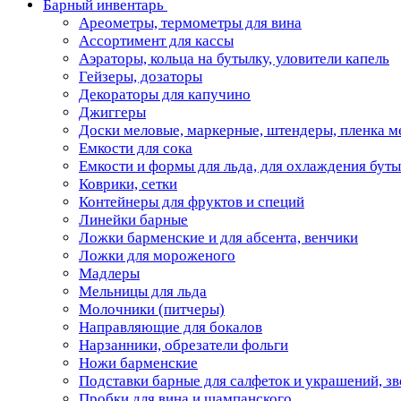
Барный инвентарь
Ареометры, термометры для вина
Ассортимент для кассы
Аэраторы, кольца на бутылку, уловители капель
Гейзеры, дозаторы
Декораторы для капучино
Джиггеры
Доски меловые, маркерные, штендеры, пленка м
Емкости для сока
Емкости и формы для льда, для охлаждения бут
Коврики, сетки
Контейнеры для фруктов и специй
Линейки барные
Ложки барменские и для абсента, венчики
Ложки для мороженого
Мадлеры
Мельницы для льда
Молочники (питчеры)
Направляющие для бокалов
Нарзанники, обрезатели фольги
Ножи барменские
Подставки барные для салфеток и украшений, з
Пробки для вина и шампанского