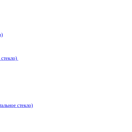
о)
 стекло)
тальное стекло)