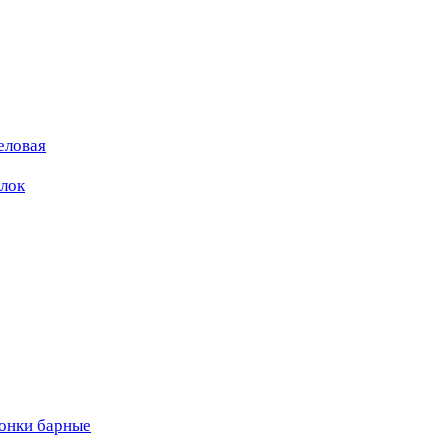
еловая
ылок
вонки барные