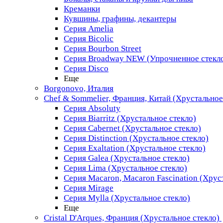
Креманки
Кувшины, графины, декантеры
Серия Amelia
Серия Bicolic
Серия Bourbon Street
Серия Broadway NEW (Упрочненное стекл
Серия Disco
Еще
Borgonovo, Италия
Chef & Sommelier, Франция, Китай (Хрустальное
Серия Absoluty
Серия Biarritz (Хрустальное стекло)
Серия Cabernet (Хрустальное стекло)
Серия Distinction (Хрустальное стекло)
Серия Exaltation (Хрустальное стекло)
Серия Galea (Хрустальное стекло)
Серия Lima (Хрустальное стекло)
Серия Macaron, Macaron Fascination (Хрус
Серия Mirage
Серия Mylla (Хрустальное стекло)
Еще
Cristal D'Arques, Франция (Хрустальное стекло)