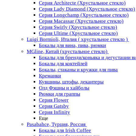
Серия Architecte (Хрустальное стекло)
Серия Lady Diamond (Хрустальное стекло)
Серия Longchamp (Хрустальное стекло)
Серия Macassar (Хрустальное стекло)
Серия Swirly (Хрустальное стекло)
Серия Ultime (Хрустальное стекло)
Luigi Bormioli, Италия ( хрустальное стекло )
Бокалы для вина, пива, рюмки
MGline, Китай (хрустальное стекло)
Бокалы для бренди/коньяка и дегустации в
Бокалы для коктейлей
Бокалы, стаканы и кружки для пива
Креманки
Кувшины, штофы, декантеры
Олд Фэшны и хайболы
Рюмки для граппы
Серия Flower
Серия Gatsby
Серия Infinity
Еще
Pasabahce, Турция, Россия
Бокалы для Irish Coffee