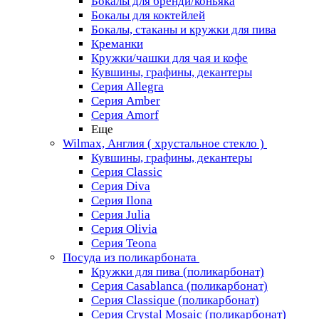
Бокалы для бренди/коньяка
Бокалы для коктейлей
Бокалы, стаканы и кружки для пива
Креманки
Кружки/чашки для чая и кофе
Кувшины, графины, декантеры
Серия Allegra
Серия Amber
Серия Amorf
Еще
Wilmax, Англия ( хрустальное стекло )
Кувшины, графины, декантеры
Серия Classic
Серия Diva
Серия Ilona
Серия Julia
Серия Olivia
Серия Teona
Посуда из поликарбоната
Кружки для пива (поликарбонат)
Серия Casablanсa (поликарбонат)
Серия Classique (поликарбонат)
Серия Crystal Mosaic (поликарбонат)