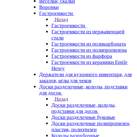
Веселки, скалки
Воронки
Гастроемкости
Назад
Гастроемкости
Гастроемкости из нержавеющей
стали
Гастроемкости из поликарбоната
Гастроемкости из полипропилена
Гастроемкости из фарфора
Гастроемкости из керамики Emile
Henry
Держатели для кухонного инвентаря, для
заказов, иглы для чеков
Доски разделочные, колоды, подставки
для досок
Назад
Доски разделочные, колоды,
подставки для досок
Доски разделочные буковые
Доски разделочные полипропилен,
пластик, полиэтилен
Колоды разрубочные