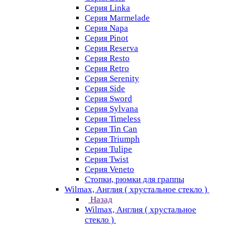
Серия Linka
Серия Marmelade
Серия Napa
Серия Pinot
Серия Reserva
Серия Resto
Серия Retro
Серия Serenity
Серия Side
Серия Sword
Серия Sуlvana
Серия Timeless
Серия Tin Can
Серия Triumph
Серия Tulipe
Серия Twist
Серия Veneto
Стопки, рюмки для граппы
Wilmax, Англия ( хрустальное стекло )
Назад
Wilmax, Англия ( хрустальное
стекло )