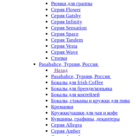
Рюмки для граппы
Серия Flower
Серия Gatsby
Серия Infinity
Серия Sensation
Серия Space
Серия Tandem
Серия Vesta
Серия Wave
Стопки
Pasabahce, Турция, Россия
Назад
Pasabahce, Турция, Россия
Бокалы для Irish Coffee
Бокалы для бренди/коньяка
Бокалы для коктейлей
Бокалы, стаканы и кружки для пива
Креманки
Кружки/чашки для чая и кофе
Кувшины, графины, декантеры
Серия Allegra
Серия Amber