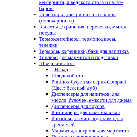
кейтеринга, шведского стола и салат-
баров
Инвентарь д/витрин и салат баров
(поликарбонат)
Кассеты д/хранения, перевозки, мытья
посуды
Термоконтейнеры, термоподносы,
тележки
Термосы, кофейники, баки для напитков
Топливо для мармитов и подставки
Шведский стол
Назад
Шведский стол
Pintinox буфетная серия Compact
(Цвет: беленый дуб)
Диспенсеры для напитков, для
мюсли, булочек, емкости для джема
Диспенсеры для соусов
Контейнеры для пакетиков чая
Корзины для яиц, подставка для
кренделей
Мармиты, кастрюли для мармитов
Подносы сервировочные