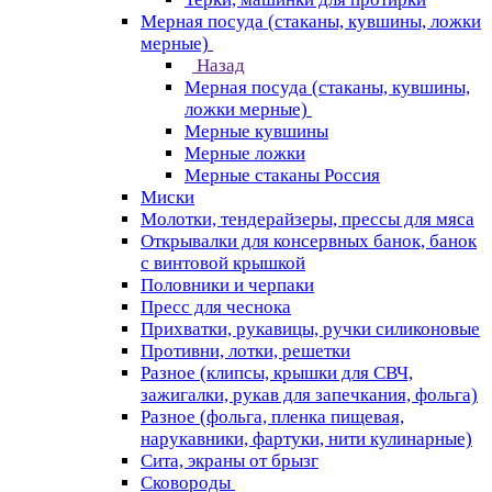
Мерная посуда (стаканы, кувшины, ложки
мерные)
Назад
Мерная посуда (стаканы, кувшины,
ложки мерные)
Мерные кувшины
Мерные ложки
Мерные стаканы Россия
Миски
Молотки, тендерайзеры, прессы для мяса
Открывалки для консервных банок, банок
с винтовой крышкой
Половники и черпаки
Пресс для чеснока
Прихватки, рукавицы, ручки силиконовые
Противни, лотки, решетки
Разное (клипсы, крышки для СВЧ,
зажигалки, рукав для запечкания, фольга)
Разное (фольга, пленка пищевая,
нарукавники, фартуки, нити кулинарные)
Сита, экраны от брызг
Сковороды