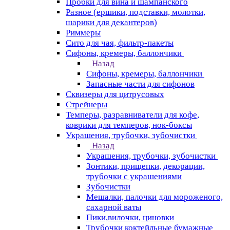
Пробки для вина и шампанского
Разное (ершики, подставки, молотки,
шарики для декантеров)
Риммеры
Сито для чая, фильтр-пакеты
Сифоны, кремеры, баллончики
Назад
Сифоны, кремеры, баллончики
Запасные части для сифонов
Сквизеры для цитрусовых
Стрейнеры
Темперы, разравниватели для кофе,
коврики для темперов, нок-боксы
Украшения, трубочки, зубочистки
Назад
Украшения, трубочки, зубочистки
Зонтики, прищепки, декорации,
трубочки с украшениями
Зубочистки
Мешалки, палочки для мороженого,
сахарной ваты
Пики,вилочки, циновки
Трубочки коктейльные бумажные