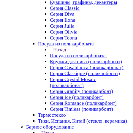
Кувшины, графины, декантеры
Серия Classic
Серия Diva
Серия Ilona
Серия Julia
Серия Olivia
Серия Teona
Посуда из поликарбоната
Назад
Посуда из поликарбоната
Кружки для пива (поликарбонат)
Серия Casablanсa (поликарбонат)
Серия Classique (поликарбонат)
Серия Crystal Mosaic
(поликарбонат)
Серия Granity (поликарбонт)
Серия Ice (поликарбонт)
Серия Romance (поликарбонт)
Серия Timless (поликарбонт)
Термостекло
Тики, Испания, Китай (стекло, керамика)
Барное оборудование
Назад