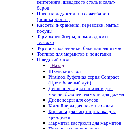
кейтеринга, шведского стола и салат-
баров
Инвентарь д/витрин и салат баров
(поликарбонат)
Кассеты д/хранения, перевозки, мытья
посуды
Термоконтейнеры, термоподносы,
тележки
Термосы, кофейники, баки для напитков
Топливо для мармитов и подставки
Шведский стол
Назад
Шведский стол
Pintinox буфетная серия Compact
(Цвет: беленый дуб)
Диспенсеры для напитков, для
мюсли, булочек, емкости для джема
Диспенсеры для соусов
Контейнеры для пакетиков чая
Корзины для яиц, подставка для
кренделей
Мармиты, кастрюли для мармитов
Подносы сервировочные