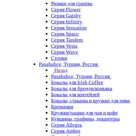
Рюмки для граппы
Серия Flower
Серия Gatsby
Серия Infinity
Серия Sensation
Серия Space
Серия Tandem
Серия Vesta
Серия Wave
Стопки
Pasabahce, Турция, Россия
Назад
Pasabahce, Турция, Россия
Бокалы для Irish Coffee
Бокалы для бренди/коньяка
Бокалы для коктейлей
Бокалы, стаканы и кружки для пива
Креманки
Кружки/чашки для чая и кофе
Кувшины, графины, декантеры
Серия Allegra
Серия Amber