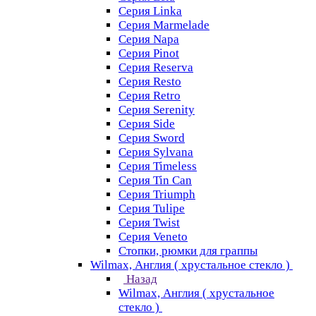
Серия Linka
Серия Marmelade
Серия Napa
Серия Pinot
Серия Reserva
Серия Resto
Серия Retro
Серия Serenity
Серия Side
Серия Sword
Серия Sуlvana
Серия Timeless
Серия Tin Can
Серия Triumph
Серия Tulipe
Серия Twist
Серия Veneto
Стопки, рюмки для граппы
Wilmax, Англия ( хрустальное стекло )
Назад
Wilmax, Англия ( хрустальное
стекло )