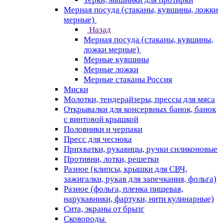
Мерная посуда (стаканы, кувшины, ложки
мерные)
Назад
Мерная посуда (стаканы, кувшины,
ложки мерные)
Мерные кувшины
Мерные ложки
Мерные стаканы Россия
Миски
Молотки, тендерайзеры, прессы для мяса
Открывалки для консервных банок, банок
с винтовой крышкой
Половники и черпаки
Пресс для чеснока
Прихватки, рукавицы, ручки силиконовые
Противни, лотки, решетки
Разное (клипсы, крышки для СВЧ,
зажигалки, рукав для запечкания, фольга)
Разное (фольга, пленка пищевая,
нарукавники, фартуки, нити кулинарные)
Сита, экраны от брызг
Сковороды