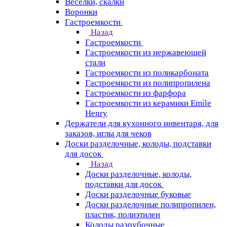
Веселки, скалки
Воронки
Гастроемкости
Назад
Гастроемкости
Гастроемкости из нержавеющей
стали
Гастроемкости из поликарбоната
Гастроемкости из полипропилена
Гастроемкости из фарфора
Гастроемкости из керамики Emile
Henry
Держатели для кухонного инвентаря, для
заказов, иглы для чеков
Доски разделочные, колоды, подставки
для досок
Назад
Доски разделочные, колоды,
подставки для досок
Доски разделочные буковые
Доски разделочные полипропилен,
пластик, полиэтилен
Колоды разрубочные