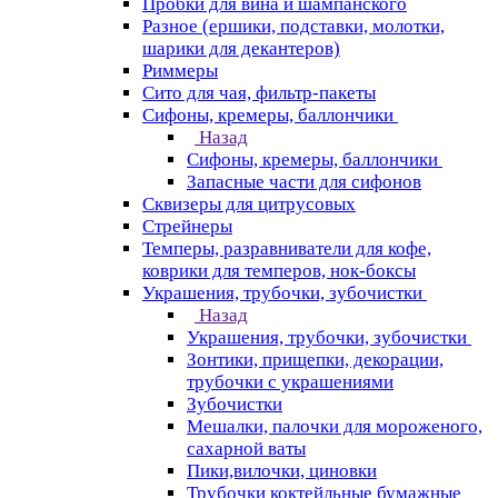
Пробки для вина и шампанского
Разное (ершики, подставки, молотки,
шарики для декантеров)
Риммеры
Сито для чая, фильтр-пакеты
Сифоны, кремеры, баллончики
Назад
Сифоны, кремеры, баллончики
Запасные части для сифонов
Сквизеры для цитрусовых
Стрейнеры
Темперы, разравниватели для кофе,
коврики для темперов, нок-боксы
Украшения, трубочки, зубочистки
Назад
Украшения, трубочки, зубочистки
Зонтики, прищепки, декорации,
трубочки с украшениями
Зубочистки
Мешалки, палочки для мороженого,
сахарной ваты
Пики,вилочки, циновки
Трубочки коктейльные бумажные