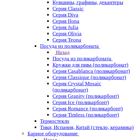
Кувшины, графины, декантеры
Серия Classic
Серия Diva
Серия Ilona
Серия Julia
Серия Olivia
Серия Teona
Посуда из поликарбоната
Назад
Посуда из поликарбоната
Кружки для пива (поликарбонат)
Серия Casablanсa (поликарбонат)
Серия Classique (поликарбонат)
Серия Crystal Mosaic
(поликарбонат)
Серия Granity (поликарбонт)
Серия Ice (поликарбонт)
Серия Romance (поликарбонт)
Серия Timless (поликарбонт)
Термостекло
Тики, Испания, Китай (стекло, керамика)
Барное оборудование
Назад