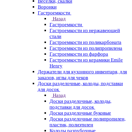
Веселки, скалки
Воронки
Гастроемкости
Назад
Гастроемкости
Гастроемкости из нержавеющей
стали
Гастроемкости из поликарбоната
Гастроемкости из полипропилена
Гастроемкости из фарфора
Гастроемкости из керамики Emile
Henry
Держатели для кухонного инвентаря, для
заказов, иглы для чеков
Доски разделочные, колоды, подставки
для досок
Назад
Доски разделочные, колоды,
подставки для досок
Доски разделочные буковые
Доски разделочные полипропилен,
пластик, полиэтилен
Колоды разрубочные