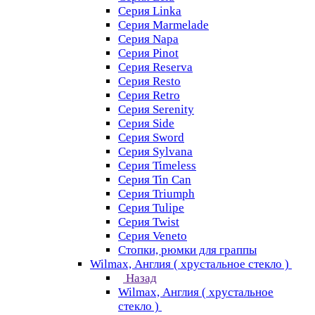
Серия Linka
Серия Marmelade
Серия Napa
Серия Pinot
Серия Reserva
Серия Resto
Серия Retro
Серия Serenity
Серия Side
Серия Sword
Серия Sуlvana
Серия Timeless
Серия Tin Can
Серия Triumph
Серия Tulipe
Серия Twist
Серия Veneto
Стопки, рюмки для граппы
Wilmax, Англия ( хрустальное стекло )
Назад
Wilmax, Англия ( хрустальное
стекло )