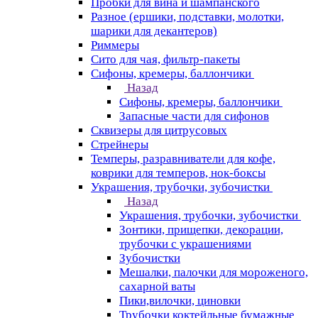
Пробки для вина и шампанского
Разное (ершики, подставки, молотки,
шарики для декантеров)
Риммеры
Сито для чая, фильтр-пакеты
Сифоны, кремеры, баллончики
Назад
Сифоны, кремеры, баллончики
Запасные части для сифонов
Сквизеры для цитрусовых
Стрейнеры
Темперы, разравниватели для кофе,
коврики для темперов, нок-боксы
Украшения, трубочки, зубочистки
Назад
Украшения, трубочки, зубочистки
Зонтики, прищепки, декорации,
трубочки с украшениями
Зубочистки
Мешалки, палочки для мороженого,
сахарной ваты
Пики,вилочки, циновки
Трубочки коктейльные бумажные