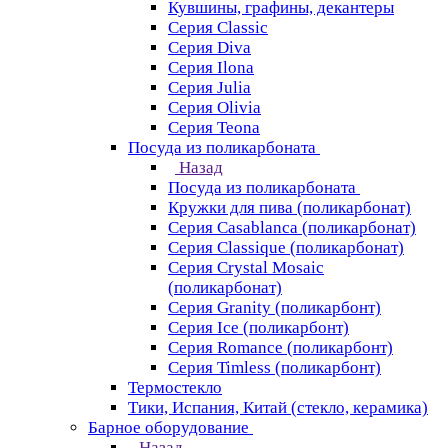
Кувшины, графины, декантеры
Серия Classic
Серия Diva
Серия Ilona
Серия Julia
Серия Olivia
Серия Teona
Посуда из поликарбоната
Назад
Посуда из поликарбоната
Кружки для пива (поликарбонат)
Серия Casablanсa (поликарбонат)
Серия Classique (поликарбонат)
Серия Crystal Mosaic
(поликарбонат)
Серия Granity (поликарбонт)
Серия Ice (поликарбонт)
Серия Romance (поликарбонт)
Серия Timless (поликарбонт)
Термостекло
Тики, Испания, Китай (стекло, керамика)
Барное оборудование
Назад