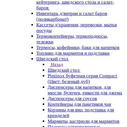
кейтеринга, шведского стола и салат-
баров
Инвентарь д/витрин и салат баров
(поликарбонат)
Кассеты д/хранения, перевозки, мытья
посуды
Термоконтейнеры, термоподносы,
тележки
Термосы, кофейники, баки для напитков
Топливо для мармитов и подставки
Шведский стол
Назад
Шведский стол
Pintinox буфетная серия Compact
(Цвет: беленый дуб)
Диспенсеры для напитков, для
мюсли, булочек, емкости для джема
Диспенсеры для соусов
Контейнеры для пакетиков чая
Корзины для яиц, подставка для
кренделей
Мармиты, кастрюли для мармитов
Подносы сервировочные