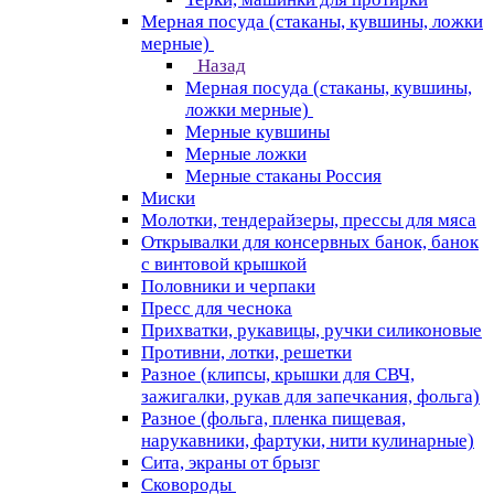
Мерная посуда (стаканы, кувшины, ложки
мерные)
Назад
Мерная посуда (стаканы, кувшины,
ложки мерные)
Мерные кувшины
Мерные ложки
Мерные стаканы Россия
Миски
Молотки, тендерайзеры, прессы для мяса
Открывалки для консервных банок, банок
с винтовой крышкой
Половники и черпаки
Пресс для чеснока
Прихватки, рукавицы, ручки силиконовые
Противни, лотки, решетки
Разное (клипсы, крышки для СВЧ,
зажигалки, рукав для запечкания, фольга)
Разное (фольга, пленка пищевая,
нарукавники, фартуки, нити кулинарные)
Сита, экраны от брызг
Сковороды