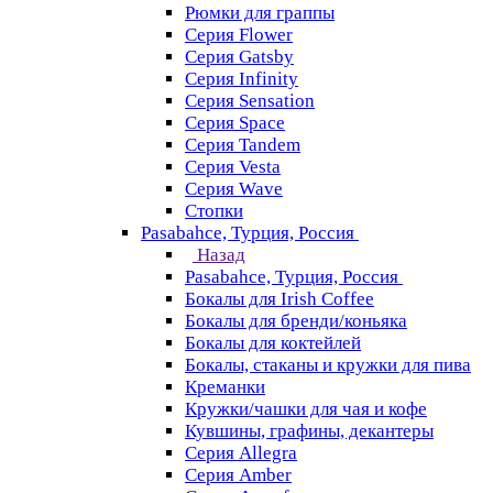
Рюмки для граппы
Серия Flower
Серия Gatsby
Серия Infinity
Серия Sensation
Серия Space
Серия Tandem
Серия Vesta
Серия Wave
Стопки
Pasabahce, Турция, Россия
Назад
Pasabahce, Турция, Россия
Бокалы для Irish Coffee
Бокалы для бренди/коньяка
Бокалы для коктейлей
Бокалы, стаканы и кружки для пива
Креманки
Кружки/чашки для чая и кофе
Кувшины, графины, декантеры
Серия Allegra
Серия Amber