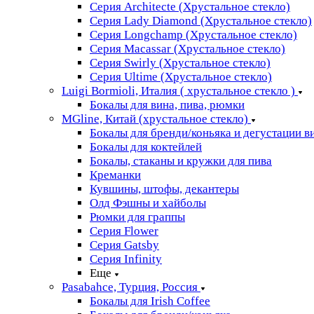
Серия Architecte (Хрустальное стекло)
Серия Lady Diamond (Хрустальное стекло)
Серия Longchamp (Хрустальное стекло)
Серия Macassar (Хрустальное стекло)
Серия Swirly (Хрустальное стекло)
Серия Ultime (Хрустальное стекло)
Luigi Bormioli, Италия ( хрустальное стекло )
Бокалы для вина, пива, рюмки
MGline, Китай (хрустальное стекло)
Бокалы для бренди/коньяка и дегустации в
Бокалы для коктейлей
Бокалы, стаканы и кружки для пива
Креманки
Кувшины, штофы, декантеры
Олд Фэшны и хайболы
Рюмки для граппы
Серия Flower
Серия Gatsby
Серия Infinity
Еще
Pasabahce, Турция, Россия
Бокалы для Irish Coffee