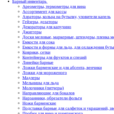
Барный инвентарь
Ареометры, термометры для вина
Ассортимент для кассы
Аэраторы, кольца на бутылку, уловители капель
Гейзеры, дозаторы
Декораторы для капучино
Джиггеры
Доски меловые, маркерные, штендеры, пленка м
Емкости для сока
Емкости и формы для льда, для охлаждения бут
Коврики, сетки
Контейнеры для фруктов и специй
Линейки барные
Ложки барменские и для абсента, венчики
Ложки для мороженого
Мадлеры
Мельницы для льда
Молочники (питчеры)
Направляющие для бокалов
Нарзанники, обрезатели фольги
Ножи барменские
Подставки барные для салфеток и украшений, з
Пробки для вина и шампанского