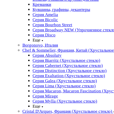
Креманки
Кувшины, графины, декантеры
Серия Amelia
Серия Bicolic
Серия Bourbon Street
Серия Broadway NEW (Упрочненное стекл
Серия Disco
Еще
Borgonovo, Италия
Chef & Sommelier, Франция, Китай (Хрустальное
Серия Absoluty
Серия Biarritz (Хрустальное стекло)
Серия Cabernet (Хрустальное стекло)
Серия Distinction (Хрустальное стекло)
Серия Exaltation (Хрустальное стекло)
Серия Galea (Хрустальное стекло)
Серия Lima (Хрустальное стекло)
Серия Macaron, Macaron Fascination (Хрус
Серия Mirage
Серия Mylla (Хрустальное стекло)
Еще
Cristal D'Arques, Франция (Хрустальное стекло)