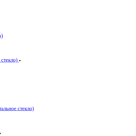
о)
 стекло)
тальное стекло)