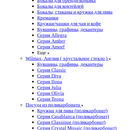
Бокалы для бренди/коньяка
Бокалы для коктейлей
Бокалы, стаканы и кружки для пива
Креманки
Кружки/чашки для чая и кофе
Кувшины, графины, декантеры
Серия Allegra
Серия Amber
Серия Amorf
Еще
Wilmax, Англия ( хрустальное стекло )
Кувшины, графины, декантеры
Серия Classic
Серия Diva
Серия Ilona
Серия Julia
Серия Olivia
Серия Teona
Посуда из поликарбоната
Кружки для пива (поликарбонат)
Серия Casablanсa (поликарбонат)
Серия Classique (поликарбонат)
Серия Crystal Mosaic (поликарбонат)