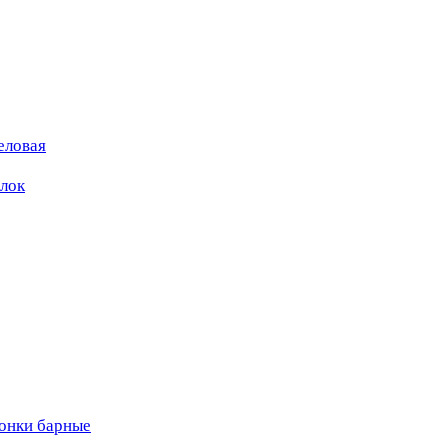
еловая
ылок
вонки барные