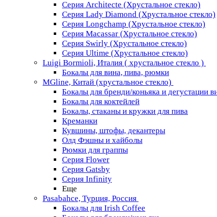
Серия Architecte (Хрустальное стекло)
Серия Lady Diamond (Хрустальное стекло)
Серия Longchamp (Хрустальное стекло)
Серия Macassar (Хрустальное стекло)
Серия Swirly (Хрустальное стекло)
Серия Ultime (Хрустальное стекло)
Luigi Bormioli, Италия ( хрустальное стекло )
Бокалы для вина, пива, рюмки
MGline, Китай (хрустальное стекло)
Бокалы для бренди/коньяка и дегустации в
Бокалы для коктейлей
Бокалы, стаканы и кружки для пива
Креманки
Кувшины, штофы, декантеры
Олд Фэшны и хайболы
Рюмки для граппы
Серия Flower
Серия Gatsby
Серия Infinity
Еще
Pasabahce, Турция, Россия
Бокалы для Irish Coffee