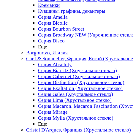
Креманки
Кувшины, графины, декантеры
Серия Amelia
Серия Bicolic
Серия Bourbon Street
Серия Broadway NEW (Упрочненное стекл
Серия Disco
Еще
Borgonovo, Италия
Chef & Sommelier, Франция, Китай (Хрустальное
Серия Absoluty
Серия Biarritz (Хрустальное стекло)
Серия Cabernet (Хрустальное стекло)
Серия Distinction (Хрустальное стекло)
Серия Exaltation (Хрустальное стекло)
Серия Galea (Хрустальное стекло)
Серия Lima (Хрустальное стекло)
Серия Macaron, Macaron Fascination (Хрус
Серия Mirage
Серия Mylla (Хрустальное стекло)
Еще
Cristal D'Arques, Франция (Хрустальное стекло)