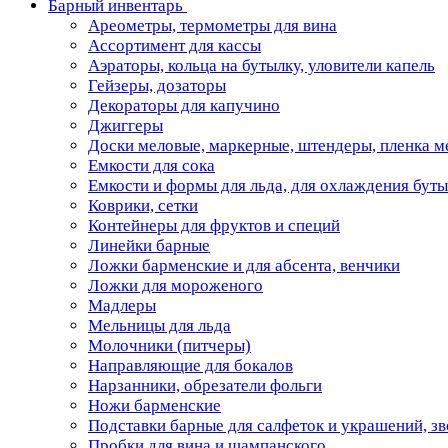
Барный инвентарь
Ареометры, термометры для вина
Ассортимент для кассы
Аэраторы, кольца на бутылку, уловители капель
Гейзеры, дозаторы
Декораторы для капучино
Джиггеры
Доски меловые, маркерные, штендеры, пленка м
Емкости для сока
Емкости и формы для льда, для охлаждения бут
Коврики, сетки
Контейнеры для фруктов и специй
Линейки барные
Ложки барменские и для абсента, венчики
Ложки для мороженого
Мадлеры
Мельницы для льда
Молочники (питчеры)
Направляющие для бокалов
Нарзанники, обрезатели фольги
Ножи барменские
Подставки барные для салфеток и украшений, з
Пробки для вина и шампанского