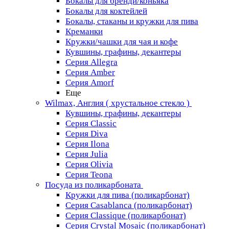
Бокалы для бренди/коньяка
Бокалы для коктейлей
Бокалы, стаканы и кружки для пива
Креманки
Кружки/чашки для чая и кофе
Кувшины, графины, декантеры
Серия Allegra
Серия Amber
Серия Amorf
Еще
Wilmax, Англия ( хрустальное стекло )
Кувшины, графины, декантеры
Серия Classic
Серия Diva
Серия Ilona
Серия Julia
Серия Olivia
Серия Teona
Посуда из поликарбоната
Кружки для пива (поликарбонат)
Серия Casablanсa (поликарбонат)
Серия Classique (поликарбонат)
Серия Crystal Mosaic (поликарбонат)