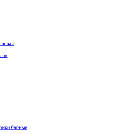
еловая
ылок
вонки барные