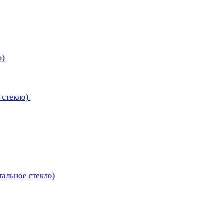
о)
 стекло)
тальное стекло)