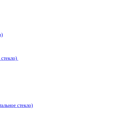
о)
 стекло)
тальное стекло)