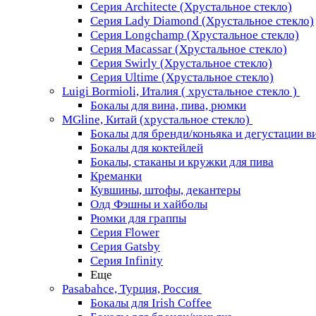
Серия Architecte (Хрустальное стекло)
Серия Lady Diamond (Хрустальное стекло)
Серия Longchamp (Хрустальное стекло)
Серия Macassar (Хрустальное стекло)
Серия Swirly (Хрустальное стекло)
Серия Ultime (Хрустальное стекло)
Luigi Bormioli, Италия ( хрустальное стекло )
Бокалы для вина, пива, рюмки
MGline, Китай (хрустальное стекло)
Бокалы для бренди/коньяка и дегустации в
Бокалы для коктейлей
Бокалы, стаканы и кружки для пива
Креманки
Кувшины, штофы, декантеры
Олд Фэшны и хайболы
Рюмки для граппы
Серия Flower
Серия Gatsby
Серия Infinity
Еще
Pasabahce, Турция, Россия
Бокалы для Irish Coffee