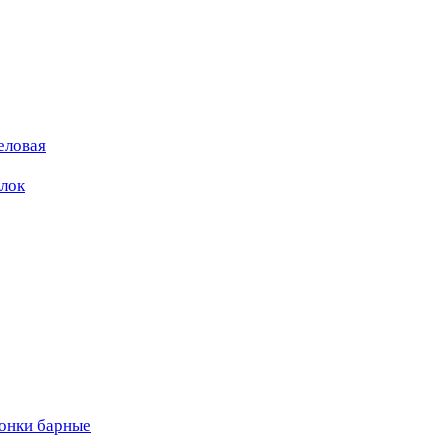
еловая
ылок
вонки барные