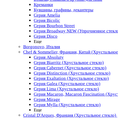
Креманки
Кувшины, графины, декантеры
Серия Amelia
Серия Bicolic
Серия Bourbon Street
Серия Broadway NEW (Упрочненное стекл
Серия Disco
Еще
Borgonovo, Италия
Chef & Sommelier, Франция, Китай (Хрустальное
Серия Absoluty
Серия Biarritz (Хрустальное стекло)
Серия Cabernet (Хрустальное стекло)
Серия Distinction (Хрустальное стекло)
Серия Exaltation (Хрустальное стекло)
Серия Galea (Хрустальное стекло)
Серия Lima (Хрустальное стекло)
Серия Macaron, Macaron Fascination (Хрус
Серия Mirage
Серия Mylla (Хрустальное стекло)
Еще
Cristal D'Arques, Франция (Хрустальное стекло)