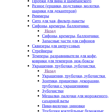
Пробки для вина и шампанского
Разное (ершики, подставки, молотки,
шарики для декантеров)
Риммеры
Сито для чая, фильтр-пакеты
Сифоны, кремеры, баллончики
Назад
Сифоны, кремеры, баллончики
Запасные части для сифонов
Сквизеры для цитрусовых
Стрейнеры
Темперы, разравниватели для кофе,
коврики для темперов, нок-боксы
Украшения, трубочки, зубочистки
Назад
Украшения, трубочки, зубочистки
Зонтики, прищепки, декорации,
трубочки с украшениями
Зубочистки
Мешалки, палочки для мороженого,
сахарной ваты
Пики,вилочки, циновки
Трубочки коктейльные бумажные