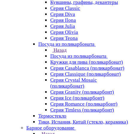
Кувшины, графины, декантеры
Серия Classic
Серия Diva
Серия Ilona
Серия Julia
Серия Olivia
Серия Teona
Посуда из поликарбоната
Назад
Посуда из поликарбоната
Кружки для пива (поликарбонат)
Серия Casablanсa (поликарбонат)
Серия Classique (поликарбонат)
Серия Crystal Mosaic
(поликарбонат)
Серия Granity (поликарбонт)
Серия Ice (поликарбонт)
Серия Romance (поликарбонт)
Серия Timless (поликарбонт)
Термостекло
Тики, Испания, Китай (стекло, керамика)
Барное оборудование
Назад