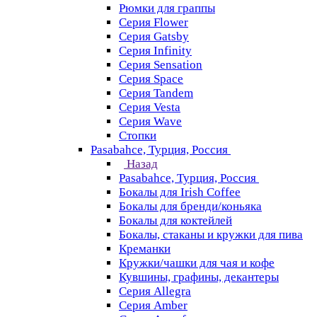
Рюмки для граппы
Серия Flower
Серия Gatsby
Серия Infinity
Серия Sensation
Серия Space
Серия Tandem
Серия Vesta
Серия Wave
Стопки
Pasabahce, Турция, Россия
Назад
Pasabahce, Турция, Россия
Бокалы для Irish Coffee
Бокалы для бренди/коньяка
Бокалы для коктейлей
Бокалы, стаканы и кружки для пива
Креманки
Кружки/чашки для чая и кофе
Кувшины, графины, декантеры
Серия Allegra
Серия Amber