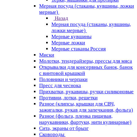
Мерная посуда (стаканы, кувшины, ложки
мерные)
Назад
Мерная посуда (стаканы, кувшины,
ложки мерные)
Мерные кувшины
Мерные ложки
Мерные стаканы Россия
Миски
Молотки, тендерайзеры, прессы для мяса
Открывалки для консервных банок, банок
с винтовой крышкой
Половники и черпаки
Пресс для чеснока
Прихватки, рукавицы, ручки силиконовые
Противни, лотки, решетки
Разное (клипсы, крышки для СВЧ,
зажигалки, рукав для запечкания, фольга)
Разное (фольга, пленка пищевая,
нарукавники, фартуки, нити кулинарные)
Сита, экраны от брызг
Сковороды