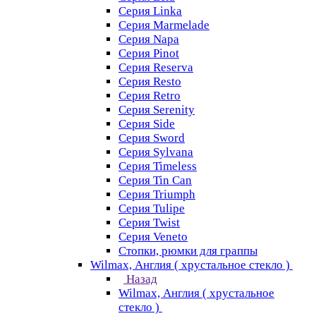
Серия Linka
Серия Marmelade
Серия Napa
Серия Pinot
Серия Reserva
Серия Resto
Серия Retro
Серия Serenity
Серия Side
Серия Sword
Серия Sуlvana
Серия Timeless
Серия Tin Can
Серия Triumph
Серия Tulipe
Серия Twist
Серия Veneto
Стопки, рюмки для граппы
Wilmax, Англия ( хрустальное стекло )
Назад
Wilmax, Англия ( хрустальное
стекло )