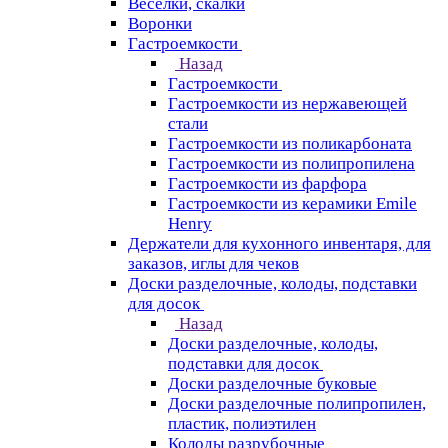
Веселки, скалки
Воронки
Гастроемкости
Назад
Гастроемкости
Гастроемкости из нержавеющей
стали
Гастроемкости из поликарбоната
Гастроемкости из полипропилена
Гастроемкости из фарфора
Гастроемкости из керамики Emile
Henry
Держатели для кухонного инвентаря, для
заказов, иглы для чеков
Доски разделочные, колоды, подставки
для досок
Назад
Доски разделочные, колоды,
подставки для досок
Доски разделочные буковые
Доски разделочные полипропилен,
пластик, полиэтилен
Колоды разрубочные