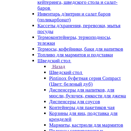
кейтеринга, шведского стола и салат-
баров
Инвентарь д/витрин и салат баров
(поликарбонат)
Кассеты д/хранения, перевозки, мытья
посуды
Термоконтейнеры, термоподносы,
тележки
Термосы, кофейники, баки для напитков
Топливо для мармитов и подставки
Шведский стол
Назад
Шведский стол
Pintinox буфетная серия Compact
(Цвет: беленый дуб)
Диспенсеры для напитков, для
мюсли, булочек, емкости для джема
Диспенсеры для соусов
Контейнеры для пакетиков чая
Корзины для яиц, подставка для
кренделей
Мармиты, кастрюли для мармитов
Подносы сервировочные