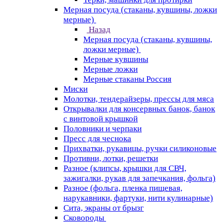
Мерная посуда (стаканы, кувшины, ложки
мерные)
Назад
Мерная посуда (стаканы, кувшины,
ложки мерные)
Мерные кувшины
Мерные ложки
Мерные стаканы Россия
Миски
Молотки, тендерайзеры, прессы для мяса
Открывалки для консервных банок, банок
с винтовой крышкой
Половники и черпаки
Пресс для чеснока
Прихватки, рукавицы, ручки силиконовые
Противни, лотки, решетки
Разное (клипсы, крышки для СВЧ,
зажигалки, рукав для запечкания, фольга)
Разное (фольга, пленка пищевая,
нарукавники, фартуки, нити кулинарные)
Сита, экраны от брызг
Сковороды