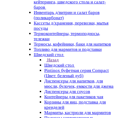
кейтеринга, шведского стола и салат-
баров
Инвентарь д/витрин и салат баров
(поликарбонат)
Кассеты д/хранения, перевозки, мытья
посуды
Термоконтейнеры, термоподносы,
тележки
Термосы, кофейники, баки для напитков
Топливо для мармитов и подставки
Шведский стол
Назад
Шведский стол
Pintinox буфетная серия Compact
(Цвет: беленый дуб)
Диспенсеры для напитков, для
мюсли, булочек, емкости для джема
Диспенсеры для соусов
Контейнеры для пакетиков чая
Корзины для яиц, подставка для
кренделей
Мармиты, кастрюли для мармитов
Подносы сервировочные