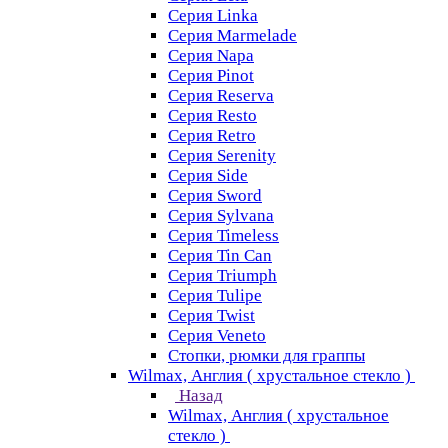
Серия Linka
Серия Marmelade
Серия Napa
Серия Pinot
Серия Reserva
Серия Resto
Серия Retro
Серия Serenity
Серия Side
Серия Sword
Серия Sуlvana
Серия Timeless
Серия Tin Can
Серия Triumph
Серия Tulipe
Серия Twist
Серия Veneto
Стопки, рюмки для граппы
Wilmax, Англия ( хрустальное стекло )
Назад
Wilmax, Англия ( хрустальное
стекло )