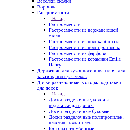
Веселки, скалки
Воронки
Гастроемкости
Назад
Гастроемкости
Гастроемкости из нержавеющей
стали
Гастроемкости из поликарбоната
Гастроемкости из полипропилена
Гастроемкости из фарфора
Гастроемкости из керамики Emile
Henry
Держатели для кухонного инвентаря, для
заказов, иглы для чеков
Доски разделочные, колоды, подставки
для досок
Назад
Доски разделочные, колоды,
подставки для досок
Доски разделочные буковые
Доски разделочные полипропилен,
пластик, полиэтилен
Колоды разрубочные