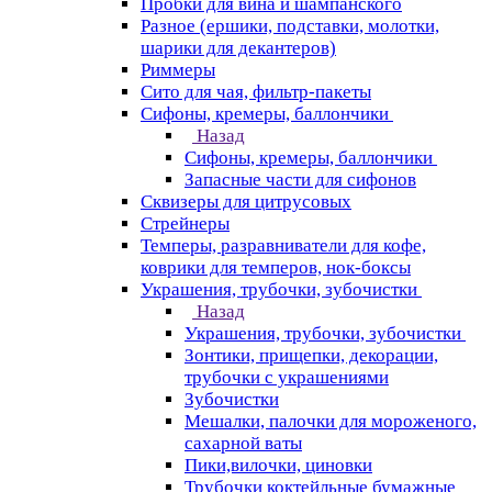
Пробки для вина и шампанского
Разное (ершики, подставки, молотки,
шарики для декантеров)
Риммеры
Сито для чая, фильтр-пакеты
Сифоны, кремеры, баллончики
Назад
Сифоны, кремеры, баллончики
Запасные части для сифонов
Сквизеры для цитрусовых
Стрейнеры
Темперы, разравниватели для кофе,
коврики для темперов, нок-боксы
Украшения, трубочки, зубочистки
Назад
Украшения, трубочки, зубочистки
Зонтики, прищепки, декорации,
трубочки с украшениями
Зубочистки
Мешалки, палочки для мороженого,
сахарной ваты
Пики,вилочки, циновки
Трубочки коктейльные бумажные