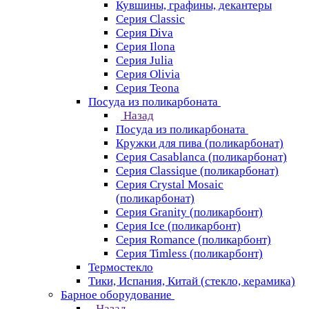
Кувшины, графины, декантеры
Серия Classic
Серия Diva
Серия Ilona
Серия Julia
Серия Olivia
Серия Teona
Посуда из поликарбоната
Назад
Посуда из поликарбоната
Кружки для пива (поликарбонат)
Серия Casablanсa (поликарбонат)
Серия Classique (поликарбонат)
Серия Crystal Mosaic
(поликарбонат)
Серия Granity (поликарбонт)
Серия Ice (поликарбонт)
Серия Romance (поликарбонт)
Серия Timless (поликарбонт)
Термостекло
Тики, Испания, Китай (стекло, керамика)
Барное оборудование
Назад