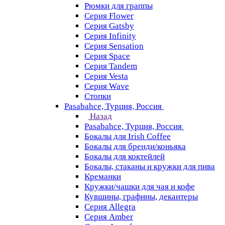
Рюмки для граппы
Серия Flower
Серия Gatsby
Серия Infinity
Серия Sensation
Серия Space
Серия Tandem
Серия Vesta
Серия Wave
Стопки
Pasabahce, Турция, Россия
Назад
Pasabahce, Турция, Россия
Бокалы для Irish Coffee
Бокалы для бренди/коньяка
Бокалы для коктейлей
Бокалы, стаканы и кружки для пива
Креманки
Кружки/чашки для чая и кофе
Кувшины, графины, декантеры
Серия Allegra
Серия Amber