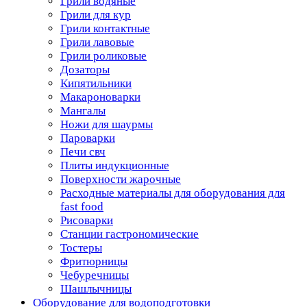
Грили водяные
Грили для кур
Грили контактные
Грили лавовые
Грили роликовые
Дозаторы
Кипятильники
Макароноварки
Мангалы
Ножи для шаурмы
Пароварки
Печи свч
Плиты индукционные
Поверхности жарочные
Расходные материалы для оборудования для
fast food
Рисоварки
Станции гастрономические
Тостеры
Фритюрницы
Чебуречницы
Шашлычницы
Оборудование для водоподготовки