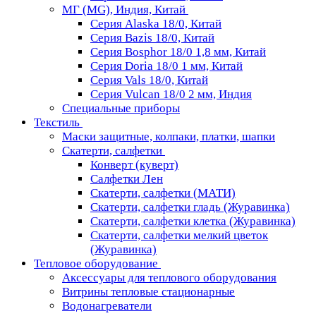
МГ (MG), Индия, Китай
Серия Alaska 18/0, Китай
Серия Bazis 18/0, Китай
Серия Bosphor 18/0 1,8 мм, Китай
Серия Doria 18/0 1 мм, Китай
Серия Vals 18/0, Китай
Серия Vulcan 18/0 2 мм, Индия
Специальные приборы
Текстиль
Маски защитные, колпаки, платки, шапки
Скатерти, салфетки
Конверт (куверт)
Салфетки Лен
Скатерти, салфетки (МАТИ)
Скатерти, салфетки гладь (Журавинка)
Скатерти, салфетки клетка (Журавинка)
Скатерти, салфетки мелкий цветок
(Журавинка)
Тепловое оборудование
Аксессуары для теплового оборудования
Витрины тепловые стационарные
Водонагреватели