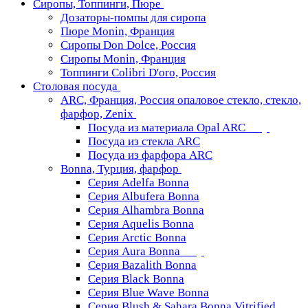
Сиропы, Топпинги, Пюре
Дозаторы-помпы для сиропа
Пюре Monin, Франция
Сиропы Don Dolce, Россия
Сиропы Monin, Франция
Топпинги Colibri D'oro, Россия
Столовая посуда
ARC, Франция, Россия опаловое стекло, стекло,
фарфор, Zenix
Посуда из материала Opal ARC
Посуда из стекла ARC
Посуда из фарфора ARC
Bonna, Турция, фарфор
Серия Adelfa Bonna
Серия Albufera Bonna
Серия Alhambra Bonna
Серия Aquelis Bonna
Серия Arctic Bonna
Серия Aura Bonna
Серия Bazalith Bonna
Серия Black Bonna
Серия Blue Wave Bonna
Серия Blush & Sahara Bonna Vitrified