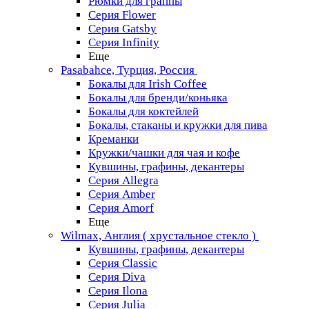
Рюмки для граппы
Серия Flower
Серия Gatsby
Серия Infinity
Еще
Pasabahce, Турция, Россия
Бокалы для Irish Coffee
Бокалы для бренди/коньяка
Бокалы для коктейлей
Бокалы, стаканы и кружки для пива
Креманки
Кружки/чашки для чая и кофе
Кувшины, графины, декантеры
Серия Allegra
Серия Amber
Серия Amorf
Еще
Wilmax, Англия ( хрустальное стекло )
Кувшины, графины, декантеры
Серия Classic
Серия Diva
Серия Ilona
Серия Julia