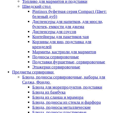
Топливо для мармитов и подставки
Шведский стол
Pintinox буфетная серия Compact (Цвет:
беленый дуб)
Диспенсеры для напитков, для мюсли,
булочек, емкости для джема
Диспенсеры для соусов
Контейнеры для пакетиков чая
Корзины для яиц, подставка для
кренделей
Мармиты, кастрюли для мармитов
Подносы сервировочные
Подставки фуршетные, сервировочные
Этажерки сервировочные
Предметы сервировки
Блюда, подносы сервировочные, наборы для
Саджа, Фондю
Блюда для морепродуктов, подставки
Блюда из бамбука
Блюда из сланца и мрамора
Блюда, подносы из стекла и фарфора
Блюда, подносы металлические
Блюда, подносы пластиковые