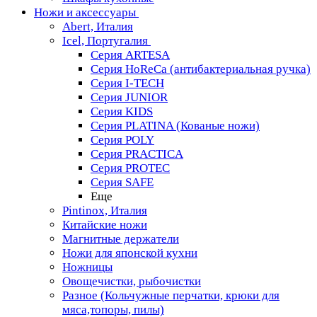
Ножи и аксессуары
Abert, Италия
Icel, Португалия
Серия ARTESA
Серия HoReCa (антибактериальная ручка)
Серия I-TECH
Серия JUNIOR
Серия KIDS
Серия PLATINA (Кованые ножи)
Серия POLY
Серия PRACTICA
Серия PROTEC
Серия SAFE
Еще
Pintinox, Италия
Китайские ножи
Магнитные держатели
Ножи для японской кухни
Ножницы
Овощечистки, рыбочистки
Разное (Кольчужные перчатки, крюки для
мяса,топоры, пилы)