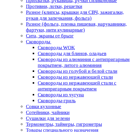
Прихватки, рукавицы, ручки силиконовые
Противни, лотки, решетки
Разное (клипсы, крышки для СВЧ, зажигалки,
рукав для запечкания, фольга)
Разное (фольга, пленка пищевая, нарукавники,
фартуки, нити кулинарные)
Сита, экраны от брызг
Сковороды
Сковороды WOK
Сковороды для блинов, оладьев
Сковороды из алюминия с антипригарным
покрытием, литого алюминия
Сковороды из голубой и белой стали
Сковороды из нержавеющей стали
Сковороды из нержавеющей стали с
антипригарным покрытием
Сковороды из чугуна
Сковороды-гриль
Совки кухонные
Сотейники, чайники
Сушилки для зелени
Термометры, таймеры, гигрометры
Товары специального назначения