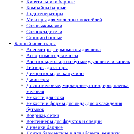
Кипятильники барные
Комбайны барные
Льдогенераторы
Миксеры для молочных коктейлей
Соковыжималки
Сокоохладители
Станции барные
Барный инвентарь
Ареометры, термометры для вина
Ассортимент для кассы
Аэраторы, кольца на бутылку, уловители капель
Гейзеры, дозаторы
Декораторы для капучино
Джиггеры
Доски меловые, маркерные, штендеры, пленка
меловая
Емкости для сока
Емкости и формы для льда, для охлаждения
бутылок
Коврики, сетки
Контейнеры для фруктов и специй
Линейки барные
Ложки барменские и для абсента, венчики