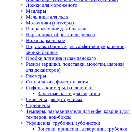
Ложки для мороженого
Мадлеры
Мельницы для льда
Молочники (питчеры)
Направляющие для бокалов
Нарзанники, обрезатели фольги
Ножи барменские
Подставки барные для салфеток и украшений,
звонки барные
Пробки для вина и шампанского
Разное (ершики, подставки, молотки, шарики
для декантеров)
Риммеры
Сито для чая, фильтр-пакеты
Сифоны, кремеры, баллончики
Запасные части для сифонов
Сквизеры для цитрусовых
Стрейнеры
Темперы, разравниватели для кофе, коврики для
темперов, нок-боксы
Украшения, трубочки, зубочистки
Зонтики, прищепки, декорации, трубочки