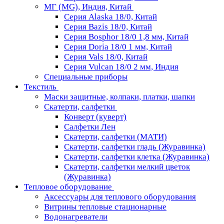
МГ (MG), Индия, Китай
Серия Alaska 18/0, Китай
Серия Bazis 18/0, Китай
Серия Bosphor 18/0 1,8 мм, Китай
Серия Doria 18/0 1 мм, Китай
Серия Vals 18/0, Китай
Серия Vulcan 18/0 2 мм, Индия
Специальные приборы
Текстиль
Маски защитные, колпаки, платки, шапки
Скатерти, салфетки
Конверт (куверт)
Салфетки Лен
Скатерти, салфетки (МАТИ)
Скатерти, салфетки гладь (Журавинка)
Скатерти, салфетки клетка (Журавинка)
Скатерти, салфетки мелкий цветок
(Журавинка)
Тепловое оборудование
Аксессуары для теплового оборудования
Витрины тепловые стационарные
Водонагреватели