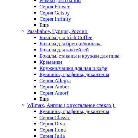
Рюмки для граппы
Серия Flower
Серия Gatsby
Серия Infinity
Еще
Pasabahce, Турция, Россия
Бокалы для Irish Coffee
Бокалы для бренди/коньяка
Бокалы для коктейлей
Бокалы, стаканы и кружки для пива
Креманки
Кружки/чашки для чая и кофе
Кувшины, графины, декантеры
Серия Allegra
Серия Amber
Серия Amorf
Еще
Wilmax, Англия ( хрустальное стекло )
Кувшины, графины, декантеры
Серия Classic
Серия Diva
Серия Ilona
Серия Julia