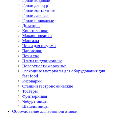
Грили водяные
Грили для кур
Грили контактные
Грили лавовые
Грили роликовые
Дозаторы
Кипятильники
Макароноварки
Мангалы
Ножи для шаурмы
Пароварки
Печи свч
Плиты индукционные
Поверхности жарочные
Расходные материалы для оборудования для
fast food
Рисоварки
Станции гастрономические
Тостеры
Фритюрницы
Чебуречницы
Шашлычницы
Оборудование для водоподготовки