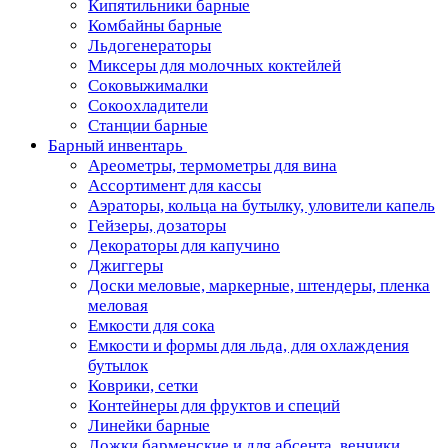
Кипятильники барные
Комбайны барные
Льдогенераторы
Миксеры для молочных коктейлей
Соковыжималки
Сокоохладители
Станции барные
Барный инвентарь
Ареометры, термометры для вина
Ассортимент для кассы
Аэраторы, кольца на бутылку, уловители капель
Гейзеры, дозаторы
Декораторы для капучино
Джиггеры
Доски меловые, маркерные, штендеры, пленка
меловая
Емкости для сока
Емкости и формы для льда, для охлаждения
бутылок
Коврики, сетки
Контейнеры для фруктов и специй
Линейки барные
Ложки барменские и для абсента, венчики