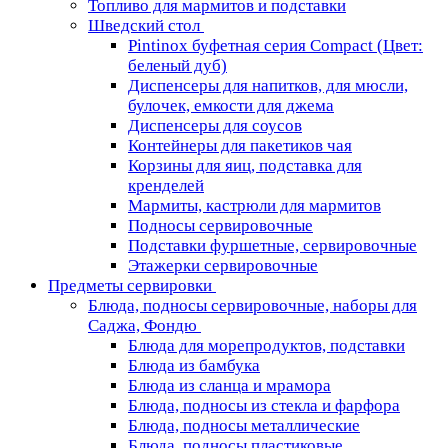
Топливо для мармитов и подставки
Шведский стол
Pintinox буфетная серия Compact (Цвет:
беленый дуб)
Диспенсеры для напитков, для мюсли,
булочек, емкости для джема
Диспенсеры для соусов
Контейнеры для пакетиков чая
Корзины для яиц, подставка для
кренделей
Мармиты, кастрюли для мармитов
Подносы сервировочные
Подставки фуршетные, сервировочные
Этажерки сервировочные
Предметы сервировки
Блюда, подносы сервировочные, наборы для
Саджа, Фондю
Блюда для морепродуктов, подставки
Блюда из бамбука
Блюда из сланца и мрамора
Блюда, подносы из стекла и фарфора
Блюда, подносы металлические
Блюда, подносы пластиковые