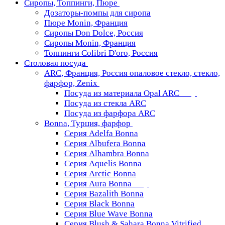
Сиропы, Топпинги, Пюре
Дозаторы-помпы для сиропа
Пюре Monin, Франция
Сиропы Don Dolce, Россия
Сиропы Monin, Франция
Топпинги Colibri D'oro, Россия
Столовая посуда
ARC, Франция, Россия опаловое стекло, стекло,
фарфор, Zenix
Посуда из материала Opal ARC
Посуда из стекла ARC
Посуда из фарфора ARC
Bonna, Турция, фарфор
Серия Adelfa Bonna
Серия Albufera Bonna
Серия Alhambra Bonna
Серия Aquelis Bonna
Серия Arctic Bonna
Серия Aura Bonna
Серия Bazalith Bonna
Серия Black Bonna
Серия Blue Wave Bonna
Серия Blush & Sahara Bonna Vitrified