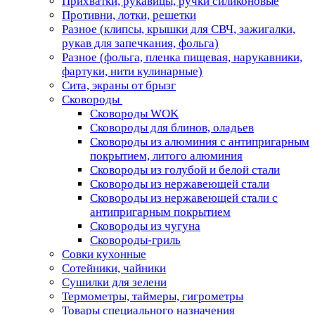
Прихватки, рукавицы, ручки силиконовые
Противни, лотки, решетки
Разное (клипсы, крышки для СВЧ, зажигалки,
рукав для запечкания, фольга)
Разное (фольга, пленка пищевая, нарукавники,
фартуки, нити кулинарные)
Сита, экраны от брызг
Сковороды
Сковороды WOK
Сковороды для блинов, оладьев
Сковороды из алюминия с антипригарным
покрытием, литого алюминия
Сковороды из голубой и белой стали
Сковороды из нержавеющей стали
Сковороды из нержавеющей стали с
антипригарным покрытием
Сковороды из чугуна
Сковороды-гриль
Совки кухонные
Сотейники, чайники
Сушилки для зелени
Термометры, таймеры, гигрометры
Товары специального назначения