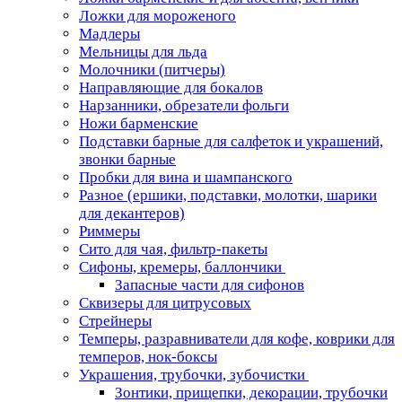
Ложки для мороженого
Мадлеры
Мельницы для льда
Молочники (питчеры)
Направляющие для бокалов
Нарзанники, обрезатели фольги
Ножи барменские
Подставки барные для салфеток и украшений,
звонки барные
Пробки для вина и шампанского
Разное (ершики, подставки, молотки, шарики
для декантеров)
Риммеры
Сито для чая, фильтр-пакеты
Сифоны, кремеры, баллончики
Запасные части для сифонов
Сквизеры для цитрусовых
Стрейнеры
Темперы, разравниватели для кофе, коврики для
темперов, нок-боксы
Украшения, трубочки, зубочистки
Зонтики, прищепки, декорации, трубочки