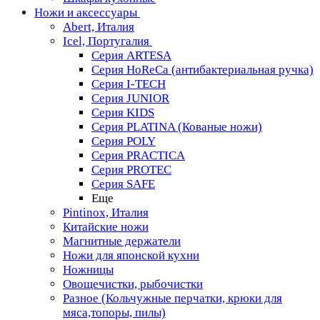
Ножи и аксессуары
Abert, Италия
Icel, Португалия
Серия ARTESA
Серия HoReCa (антибактериальная ручка)
Серия I-TECH
Серия JUNIOR
Серия KIDS
Серия PLATINA (Кованые ножи)
Серия POLY
Серия PRACTICA
Серия PROTEC
Серия SAFE
Еще
Pintinox, Италия
Китайские ножи
Магнитные держатели
Ножи для японской кухни
Ножницы
Овощечистки, рыбочистки
Разное (Кольчужные перчатки, крюки для
мяса,топоры, пилы)