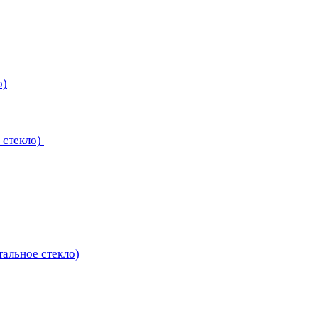
о)
 стекло)
тальное стекло)