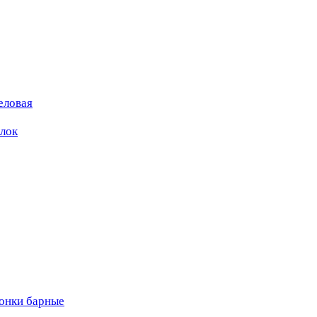
еловая
ылок
вонки барные