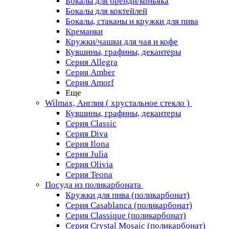
Бокалы для бренди/коньяка
Бокалы для коктейлей
Бокалы, стаканы и кружки для пива
Креманки
Кружки/чашки для чая и кофе
Кувшины, графины, декантеры
Серия Allegra
Серия Amber
Серия Amorf
Еще
Wilmax, Англия ( хрустальное стекло )
Кувшины, графины, декантеры
Серия Classic
Серия Diva
Серия Ilona
Серия Julia
Серия Olivia
Серия Teona
Посуда из поликарбоната
Кружки для пива (поликарбонат)
Серия Casablanсa (поликарбонат)
Серия Classique (поликарбонат)
Серия Crystal Mosaic (поликарбонат)