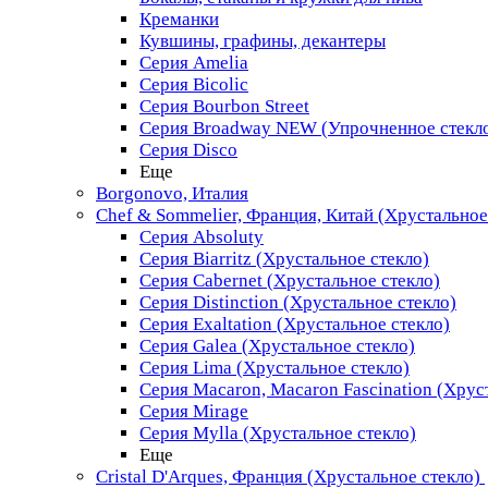
Креманки
Кувшины, графины, декантеры
Серия Amelia
Серия Bicolic
Серия Bourbon Street
Серия Broadway NEW (Упрочненное стекл
Серия Disco
Еще
Borgonovo, Италия
Chef & Sommelier, Франция, Китай (Хрустальное
Серия Absoluty
Серия Biarritz (Хрустальное стекло)
Серия Cabernet (Хрустальное стекло)
Серия Distinction (Хрустальное стекло)
Серия Exaltation (Хрустальное стекло)
Серия Galea (Хрустальное стекло)
Серия Lima (Хрустальное стекло)
Серия Macaron, Macaron Fascination (Хрус
Серия Mirage
Серия Mylla (Хрустальное стекло)
Еще
Cristal D'Arques, Франция (Хрустальное стекло)