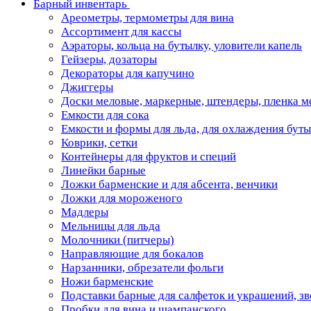
Барный инвентарь
Ареометры, термометры для вина
Ассортимент для кассы
Аэраторы, кольца на бутылку, уловители капель
Гейзеры, дозаторы
Декораторы для капучино
Джиггеры
Доски меловые, маркерные, штендеры, пленка м
Емкости для сока
Емкости и формы для льда, для охлаждения бут
Коврики, сетки
Контейнеры для фруктов и специй
Линейки барные
Ложки барменские и для абсента, венчики
Ложки для мороженого
Мадлеры
Мельницы для льда
Молочники (питчеры)
Направляющие для бокалов
Нарзанники, обрезатели фольги
Ножи барменские
Подставки барные для салфеток и украшений, з
Пробки для вина и шампанского