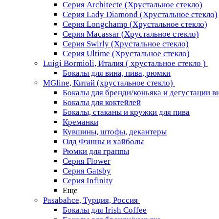
Серия Architecte (Хрустальное стекло)
Серия Lady Diamond (Хрустальное стекло)
Серия Longchamp (Хрустальное стекло)
Серия Macassar (Хрустальное стекло)
Серия Swirly (Хрустальное стекло)
Серия Ultime (Хрустальное стекло)
Luigi Bormioli, Италия ( хрустальное стекло )
Бокалы для вина, пива, рюмки
MGline, Китай (хрустальное стекло)
Бокалы для бренди/коньяка и дегустации в
Бокалы для коктейлей
Бокалы, стаканы и кружки для пива
Креманки
Кувшины, штофы, декантеры
Олд Фэшны и хайболы
Рюмки для граппы
Серия Flower
Серия Gatsby
Серия Infinity
Еще
Pasabahce, Турция, Россия
Бокалы для Irish Coffee