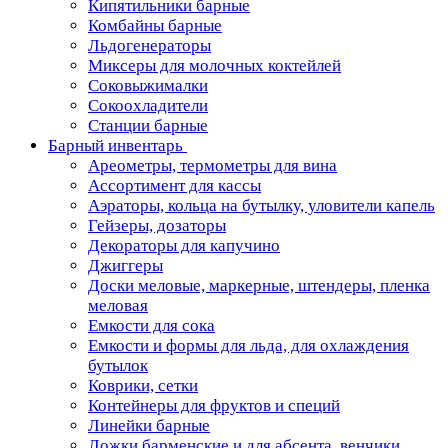
Кипятильники барные
Комбайны барные
Льдогенераторы
Миксеры для молочных коктейлей
Соковыжималки
Сокоохладители
Станции барные
Барный инвентарь
Ареометры, термометры для вина
Ассортимент для кассы
Аэраторы, кольца на бутылку, уловители капель
Гейзеры, дозаторы
Декораторы для капучино
Джиггеры
Доски меловые, маркерные, штендеры, пленка
меловая
Емкости для сока
Емкости и формы для льда, для охлаждения
бутылок
Коврики, сетки
Контейнеры для фруктов и специй
Линейки барные
Ложки барменские и для абсента, венчики