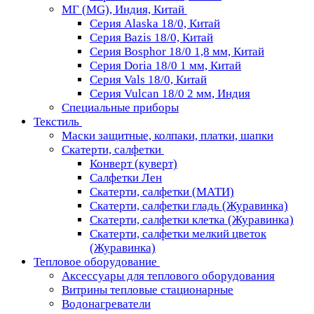
МГ (MG), Индия, Китай
Серия Alaska 18/0, Китай
Серия Bazis 18/0, Китай
Серия Bosphor 18/0 1,8 мм, Китай
Серия Doria 18/0 1 мм, Китай
Серия Vals 18/0, Китай
Серия Vulcan 18/0 2 мм, Индия
Специальные приборы
Текстиль
Маски защитные, колпаки, платки, шапки
Скатерти, салфетки
Конверт (куверт)
Салфетки Лен
Скатерти, салфетки (МАТИ)
Скатерти, салфетки гладь (Журавинка)
Скатерти, салфетки клетка (Журавинка)
Скатерти, салфетки мелкий цветок
(Журавинка)
Тепловое оборудование
Аксессуары для теплового оборудования
Витрины тепловые стационарные
Водонагреватели