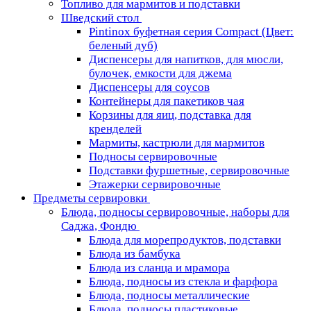
Топливо для мармитов и подставки
Шведский стол
Pintinox буфетная серия Compact (Цвет:
беленый дуб)
Диспенсеры для напитков, для мюсли,
булочек, емкости для джема
Диспенсеры для соусов
Контейнеры для пакетиков чая
Корзины для яиц, подставка для
кренделей
Мармиты, кастрюли для мармитов
Подносы сервировочные
Подставки фуршетные, сервировочные
Этажерки сервировочные
Предметы сервировки
Блюда, подносы сервировочные, наборы для
Саджа, Фондю
Блюда для морепродуктов, подставки
Блюда из бамбука
Блюда из сланца и мрамора
Блюда, подносы из стекла и фарфора
Блюда, подносы металлические
Блюда, подносы пластиковые