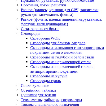
Прихватки, рукавицы, ручки силиконовые
Противни, лотки, решетки
Разное (клипсы, крышки для СВЧ, зажигалки,
рукав для запечкания, фольга)
Разное (фольга, пленка пищевая, нарукавники,
фартуки, нити кулинарные)
Сита, экраны от брызг
Сковороды
Сковороды WOK
Сковороды для блинов, оладьев
Сковороды из алюминия с антипригарным
покрытием, литого алюминия
Сковороды из голубой и белой стали
Сковороды из нержавеющей стали
Сковороды из нержавеющей стали с
антипригарным покрытием
Сковороды из чугуна
Сковороды-гриль
Совки кухонные
Сотейники, чайники
Сушилки для зелени
Термометры, таймеры, гигрометры
Товары специального назначения