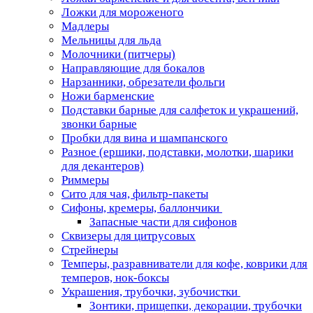
Ложки для мороженого
Мадлеры
Мельницы для льда
Молочники (питчеры)
Направляющие для бокалов
Нарзанники, обрезатели фольги
Ножи барменские
Подставки барные для салфеток и украшений,
звонки барные
Пробки для вина и шампанского
Разное (ершики, подставки, молотки, шарики
для декантеров)
Риммеры
Сито для чая, фильтр-пакеты
Сифоны, кремеры, баллончики
Запасные части для сифонов
Сквизеры для цитрусовых
Стрейнеры
Темперы, разравниватели для кофе, коврики для
темперов, нок-боксы
Украшения, трубочки, зубочистки
Зонтики, прищепки, декорации, трубочки