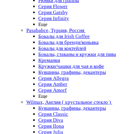
Рюмки для граппы
Серия Flower
Серия Gatsby
Серия Infinity
Еще
Pasabahce, Турция, Россия
Бокалы для Irish Coffee
Бокалы для бренди/коньяка
Бокалы для коктейлей
Бокалы, стаканы и кружки для пива
Креманки
Кружки/чашки для чая и кофе
Кувшины, графины, декантеры
Серия Allegra
Серия Amber
Серия Amorf
Еще
Wilmax, Англия ( хрустальное стекло )
Кувшины, графины, декантеры
Серия Classic
Серия Diva
Серия Ilona
Серия Julia