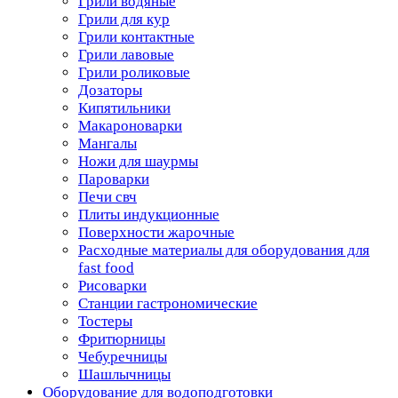
Грили водяные
Грили для кур
Грили контактные
Грили лавовые
Грили роликовые
Дозаторы
Кипятильники
Макароноварки
Мангалы
Ножи для шаурмы
Пароварки
Печи свч
Плиты индукционные
Поверхности жарочные
Расходные материалы для оборудования для
fast food
Рисоварки
Станции гастрономические
Тостеры
Фритюрницы
Чебуречницы
Шашлычницы
Оборудование для водоподготовки