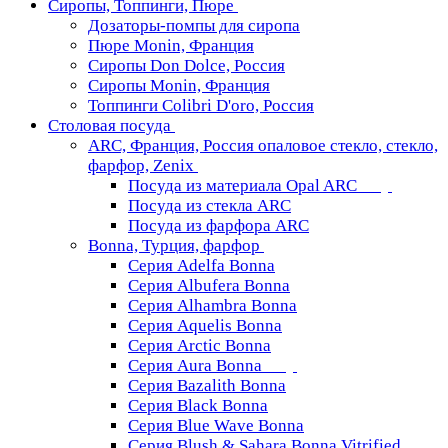
Сиропы, Топпинги, Пюре
Дозаторы-помпы для сиропа
Пюре Monin, Франция
Сиропы Don Dolce, Россия
Сиропы Monin, Франция
Топпинги Colibri D'oro, Россия
Столовая посуда
ARC, Франция, Россия опаловое стекло, стекло,
фарфор, Zenix
Посуда из материала Opal ARC
Посуда из стекла ARC
Посуда из фарфора ARC
Bonna, Турция, фарфор
Серия Adelfa Bonna
Серия Albufera Bonna
Серия Alhambra Bonna
Серия Aquelis Bonna
Серия Arctic Bonna
Серия Aura Bonna
Серия Bazalith Bonna
Серия Black Bonna
Серия Blue Wave Bonna
Серия Blush & Sahara Bonna Vitrified