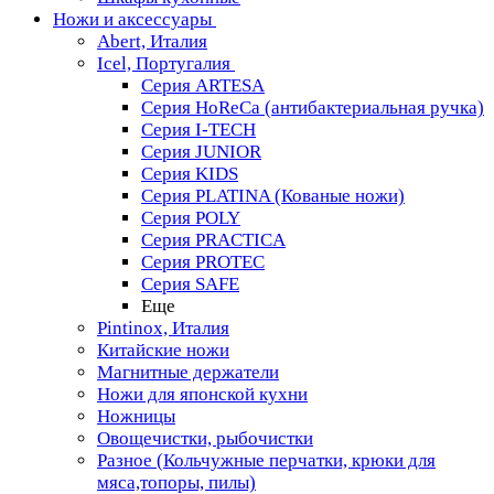
Ножи и аксессуары
Abert, Италия
Icel, Португалия
Серия ARTESA
Серия HoReCa (антибактериальная ручка)
Серия I-TECH
Серия JUNIOR
Серия KIDS
Серия PLATINA (Кованые ножи)
Серия POLY
Серия PRACTICA
Серия PROTEC
Серия SAFE
Еще
Pintinox, Италия
Китайские ножи
Магнитные держатели
Ножи для японской кухни
Ножницы
Овощечистки, рыбочистки
Разное (Кольчужные перчатки, крюки для
мяса,топоры, пилы)