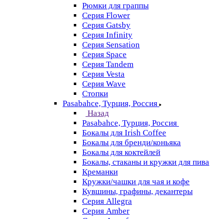
Рюмки для граппы
Серия Flower
Серия Gatsby
Серия Infinity
Серия Sensation
Серия Space
Серия Tandem
Серия Vesta
Серия Wave
Стопки
Pasabahce, Турция, Россия
Назад
Pasabahce, Турция, Россия
Бокалы для Irish Coffee
Бокалы для бренди/коньяка
Бокалы для коктейлей
Бокалы, стаканы и кружки для пива
Креманки
Кружки/чашки для чая и кофе
Кувшины, графины, декантеры
Серия Allegra
Серия Amber