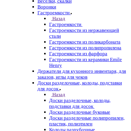
Веселки, скалки
Воронки
Гастроемкости
Назад
Гастроемкости
Гастроемкости из нержавеющей
стали
Гастроемкости из поликарбоната
Гастроемкости из полипропилена
Гастроемкости из фарфора
Гастроемкости из керамики Emile
Henry
Держатели для кухонного инвентаря, для
заказов, иглы для чеков
Доски разделочные, колоды, подставки
для досок
Назад
Доски разделочные, колоды,
подставки для досок
Доски разделочные буковые
Доски разделочные полипропилен,
пластик, полиэтилен
Колоды разрубочные