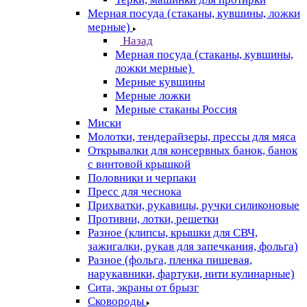
Мерная посуда (стаканы, кувшины, ложки
мерные)
Назад
Мерная посуда (стаканы, кувшины,
ложки мерные)
Мерные кувшины
Мерные ложки
Мерные стаканы Россия
Миски
Молотки, тендерайзеры, прессы для мяса
Открывалки для консервных банок, банок
с винтовой крышкой
Половники и черпаки
Пресс для чеснока
Прихватки, рукавицы, ручки силиконовые
Противни, лотки, решетки
Разное (клипсы, крышки для СВЧ,
зажигалки, рукав для запечкания, фольга)
Разное (фольга, пленка пищевая,
нарукавники, фартуки, нити кулинарные)
Сита, экраны от брызг
Сковороды