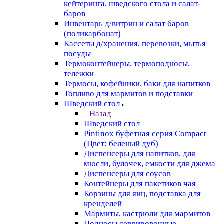
кейтеринга, шведского стола и салат-
баров
Инвентарь д/витрин и салат баров
(поликарбонат)
Кассеты д/хранения, перевозки, мытья
посуды
Термоконтейнеры, термоподносы,
тележки
Термосы, кофейники, баки для напитков
Топливо для мармитов и подставки
Шведский стол
Назад
Шведский стол
Pintinox буфетная серия Compact
(Цвет: беленый дуб)
Диспенсеры для напитков, для
мюсли, булочек, емкости для джема
Диспенсеры для соусов
Контейнеры для пакетиков чая
Корзины для яиц, подставка для
кренделей
Мармиты, кастрюли для мармитов
Подносы сервировочные