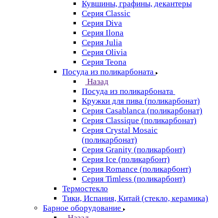
Кувшины, графины, декантеры
Серия Classic
Серия Diva
Серия Ilona
Серия Julia
Серия Olivia
Серия Teona
Посуда из поликарбоната
Назад
Посуда из поликарбоната
Кружки для пива (поликарбонат)
Серия Casablanсa (поликарбонат)
Серия Classique (поликарбонат)
Серия Crystal Mosaic
(поликарбонат)
Серия Granity (поликарбонт)
Серия Ice (поликарбонт)
Серия Romance (поликарбонт)
Серия Timless (поликарбонт)
Термостекло
Тики, Испания, Китай (стекло, керамика)
Барное оборудование
Назад