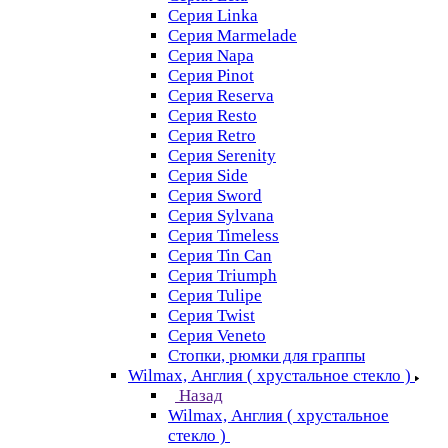
Серия Linka
Серия Marmelade
Серия Napa
Серия Pinot
Серия Reserva
Серия Resto
Серия Retro
Серия Serenity
Серия Side
Серия Sword
Серия Sуlvana
Серия Timeless
Серия Tin Can
Серия Triumph
Серия Tulipe
Серия Twist
Серия Veneto
Стопки, рюмки для граппы
Wilmax, Англия ( хрустальное стекло )
Назад
Wilmax, Англия ( хрустальное
стекло )