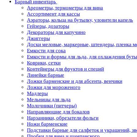
Барный инвентарь
Ареометры, термометры для вина
Ассортимент для кассы
Аэраторы, кольца на бутылку, уловители капель
Гейзеры, дозаторы
Декораторы для капучино
Джиггеры
Доски меловые, маркерные, штендеры, пленка м
Емкости для сока
Емкости и формы для льда, для охлаждения бут
Коврики, сетки
Контейнеры для фруктов и специй
Линейки барные
Ложки барменские и для абсента, венчики
Ложки для мороженого
Мадлеры
Мельницы для льда
Молочники (питчеры)
Направляющие для бокалов
Нарзанники, обрезатели фольги
Ножи барменские
Подставки барные для салфеток и украшений, з
Пробки для вина и шампанского