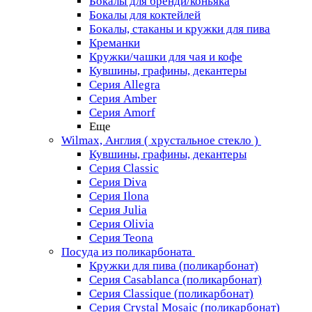
Бокалы для бренди/коньяка
Бокалы для коктейлей
Бокалы, стаканы и кружки для пива
Креманки
Кружки/чашки для чая и кофе
Кувшины, графины, декантеры
Серия Allegra
Серия Amber
Серия Amorf
Еще
Wilmax, Англия ( хрустальное стекло )
Кувшины, графины, декантеры
Серия Classic
Серия Diva
Серия Ilona
Серия Julia
Серия Olivia
Серия Teona
Посуда из поликарбоната
Кружки для пива (поликарбонат)
Серия Casablanсa (поликарбонат)
Серия Classique (поликарбонат)
Серия Crystal Mosaic (поликарбонат)