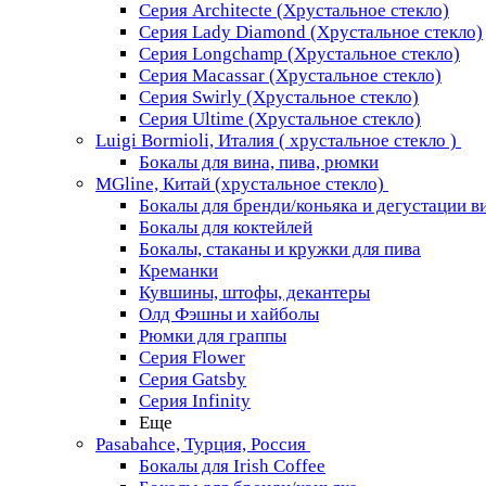
Серия Architecte (Хрустальное стекло)
Серия Lady Diamond (Хрустальное стекло)
Серия Longchamp (Хрустальное стекло)
Серия Macassar (Хрустальное стекло)
Серия Swirly (Хрустальное стекло)
Серия Ultime (Хрустальное стекло)
Luigi Bormioli, Италия ( хрустальное стекло )
Бокалы для вина, пива, рюмки
MGline, Китай (хрустальное стекло)
Бокалы для бренди/коньяка и дегустации в
Бокалы для коктейлей
Бокалы, стаканы и кружки для пива
Креманки
Кувшины, штофы, декантеры
Олд Фэшны и хайболы
Рюмки для граппы
Серия Flower
Серия Gatsby
Серия Infinity
Еще
Pasabahce, Турция, Россия
Бокалы для Irish Coffee