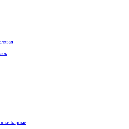
еловая
ылок
вонки барные