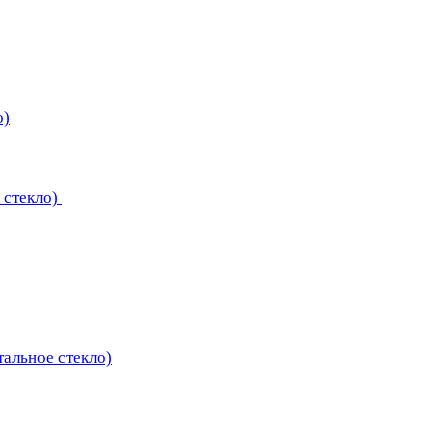
о)
 стекло)
тальное стекло)