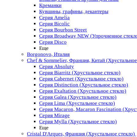
Креманки
Кувшины, графины, декантеры
Серия Amelia
Серия Bicolic
Серия Bourbon Street
Серия Broadway NEW (Упрочненное стекл
Серия Disco
Еще
Borgonovo, Италия
Chef & Sommelier, Франция, Китай (Хрустальное
Серия Absoluty
Серия Biarritz (Хрустальное стекло)
Серия Cabernet (Хрустальное стекло)
Серия Distinction (Хрустальное стекло)
Серия Exaltation (Хрустальное стекло)
Серия Galea (Хрустальное стекло)
Серия Lima (Хрустальное стекло)
Серия Macaron, Macaron Fascination (Хрус
Серия Mirage
Серия Mylla (Хрустальное стекло)
Еще
Cristal D'Arques, Франция (Хрустальное стекло)