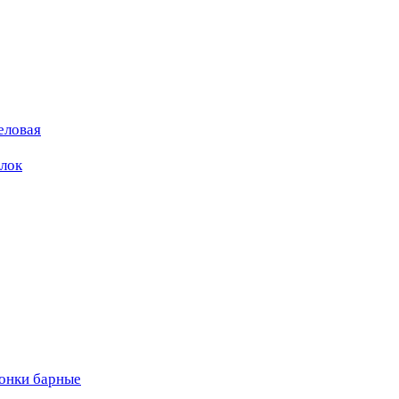
еловая
ылок
вонки барные