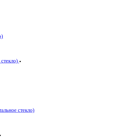
о)
 стекло)
тальное стекло)