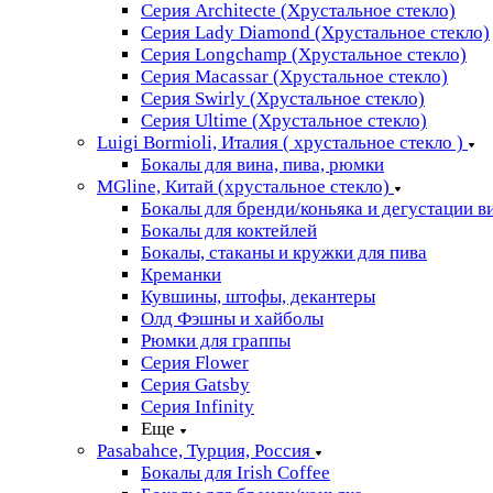
Серия Architecte (Хрустальное стекло)
Серия Lady Diamond (Хрустальное стекло)
Серия Longchamp (Хрустальное стекло)
Серия Macassar (Хрустальное стекло)
Серия Swirly (Хрустальное стекло)
Серия Ultime (Хрустальное стекло)
Luigi Bormioli, Италия ( хрустальное стекло )
Бокалы для вина, пива, рюмки
MGline, Китай (хрустальное стекло)
Бокалы для бренди/коньяка и дегустации в
Бокалы для коктейлей
Бокалы, стаканы и кружки для пива
Креманки
Кувшины, штофы, декантеры
Олд Фэшны и хайболы
Рюмки для граппы
Серия Flower
Серия Gatsby
Серия Infinity
Еще
Pasabahce, Турция, Россия
Бокалы для Irish Coffee