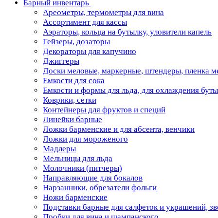
Барный инвентарь
Ареометры, термометры для вина
Ассортимент для кассы
Аэраторы, кольца на бутылку, уловители капель
Гейзеры, дозаторы
Декораторы для капучино
Джиггеры
Доски меловые, маркерные, штендеры, пленка м
Емкости для сока
Емкости и формы для льда, для охлаждения бут
Коврики, сетки
Контейнеры для фруктов и специй
Линейки барные
Ложки барменские и для абсента, венчики
Ложки для мороженого
Мадлеры
Мельницы для льда
Молочники (питчеры)
Направляющие для бокалов
Нарзанники, обрезатели фольги
Ножи барменские
Подставки барные для салфеток и украшений, з
Пробки для вина и шампанского