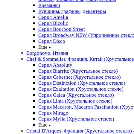
Креманки
Кувшины, графины, декантеры
Серия Amelia
Серия Bicolic
Серия Bourbon Street
Серия Broadway NEW (Упрочненное стекл
Серия Disco
Еще
Borgonovo, Италия
Chef & Sommelier, Франция, Китай (Хрустальное
Серия Absoluty
Серия Biarritz (Хрустальное стекло)
Серия Cabernet (Хрустальное стекло)
Серия Distinction (Хрустальное стекло)
Серия Exaltation (Хрустальное стекло)
Серия Galea (Хрустальное стекло)
Серия Lima (Хрустальное стекло)
Серия Macaron, Macaron Fascination (Хрус
Серия Mirage
Серия Mylla (Хрустальное стекло)
Еще
Cristal D'Arques, Франция (Хрустальное стекло)