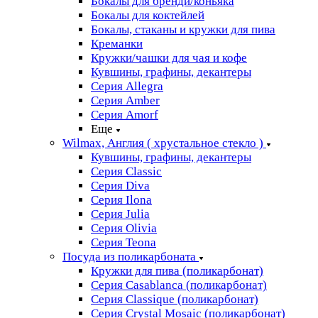
Бокалы для бренди/коньяка
Бокалы для коктейлей
Бокалы, стаканы и кружки для пива
Креманки
Кружки/чашки для чая и кофе
Кувшины, графины, декантеры
Серия Allegra
Серия Amber
Серия Amorf
Еще
Wilmax, Англия ( хрустальное стекло )
Кувшины, графины, декантеры
Серия Classic
Серия Diva
Серия Ilona
Серия Julia
Серия Olivia
Серия Teona
Посуда из поликарбоната
Кружки для пива (поликарбонат)
Серия Casablanсa (поликарбонат)
Серия Classique (поликарбонат)
Серия Crystal Mosaic (поликарбонат)