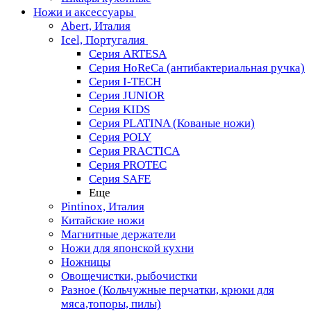
Ножи и аксессуары
Abert, Италия
Icel, Португалия
Серия ARTESA
Серия HoReCa (антибактериальная ручка)
Серия I-TECH
Серия JUNIOR
Серия KIDS
Серия PLATINA (Кованые ножи)
Серия POLY
Серия PRACTICA
Серия PROTEC
Серия SAFE
Еще
Pintinox, Италия
Китайские ножи
Магнитные держатели
Ножи для японской кухни
Ножницы
Овощечистки, рыбочистки
Разное (Кольчужные перчатки, крюки для
мяса,топоры, пилы)