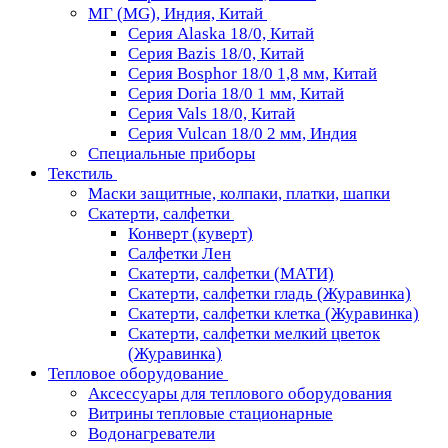
МГ (MG), Индия, Китай
Серия Alaska 18/0, Китай
Серия Bazis 18/0, Китай
Серия Bosphor 18/0 1,8 мм, Китай
Серия Doria 18/0 1 мм, Китай
Серия Vals 18/0, Китай
Серия Vulcan 18/0 2 мм, Индия
Специальные приборы
Текстиль
Маски защитные, колпаки, платки, шапки
Скатерти, салфетки
Конверт (куверт)
Салфетки Лен
Скатерти, салфетки (МАТИ)
Скатерти, салфетки гладь (Журавинка)
Скатерти, салфетки клетка (Журавинка)
Скатерти, салфетки мелкий цветок
(Журавинка)
Тепловое оборудование
Аксессуары для теплового оборудования
Витрины тепловые стационарные
Водонагреватели