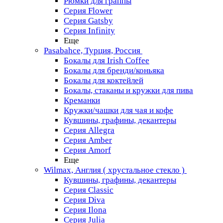
Рюмки для граппы
Серия Flower
Серия Gatsby
Серия Infinity
Еще
Pasabahce, Турция, Россия
Бокалы для Irish Coffee
Бокалы для бренди/коньяка
Бокалы для коктейлей
Бокалы, стаканы и кружки для пива
Креманки
Кружки/чашки для чая и кофе
Кувшины, графины, декантеры
Серия Allegra
Серия Amber
Серия Amorf
Еще
Wilmax, Англия ( хрустальное стекло )
Кувшины, графины, декантеры
Серия Classic
Серия Diva
Серия Ilona
Серия Julia