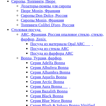
Сиропы, Топпинги, Пюре
Дозаторы-помпы для сиропа
Пюре Monin, Франция
Сиропы Don Dolce, Россия
Сиропы Monin, Франция
Топпинги Colibri D'oro, Россия
Столовая посуда
ARC, Франция, Россия опаловое стекло, стекло,
фарфор, Zenix
Посуда из материала Opal ARC
Посуда из стекла ARC
Посуда из фарфора ARC
Bonna, Турция, фарфор
Серия Adelfa Bonna
Серия Albufera Bonna
Серия Alhambra Bonna
Серия Aquelis Bonna
Серия Arctic Bonna
Серия Aura Bonna
Серия Bazalith Bonna
Серия Black Bonna
Серия Blue Wave Bonna
Серия Blush & Sahara Bonna Vitrified