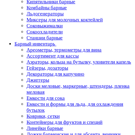
Кипятильники барные
Комбайны барные
Льдогенераторы
Миксеры для молочных коктейлей
Соковыжималки
Сокоохладители
Станции барные
Барный инвентарь
Ареометры, термометры для вина
Ассортимент для кассы
Аэраторы, кольца на бутылку, уловители капель
Гейзеры, дозаторы
Декораторы для капучино
Джиггеры
Доски меловые, маркерные, штендеры, пленка
меловая
Емкости для сока
Емкости и формы для льда, для охлаждения
бутылок
Коврики, сетки
Контейнеры для фруктов и специй
Линейки барные
Ложки барменские и для абсента, венчики