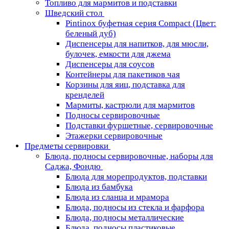
Топливо для мармитов и подставки
Шведский стол
Pintinox буфетная серия Compact (Цвет:
беленый дуб)
Диспенсеры для напитков, для мюсли,
булочек, емкости для джема
Диспенсеры для соусов
Контейнеры для пакетиков чая
Корзины для яиц, подставка для
кренделей
Мармиты, кастрюли для мармитов
Подносы сервировочные
Подставки фуршетные, сервировочные
Этажерки сервировочные
Предметы сервировки
Блюда, подносы сервировочные, наборы для
Саджа, Фондю
Блюда для морепродуктов, подставки
Блюда из бамбука
Блюда из сланца и мрамора
Блюда, подносы из стекла и фарфора
Блюда, подносы металлические
Блюда, подносы пластиковые