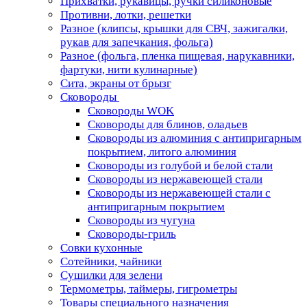
Прихватки, рукавицы, ручки силиконовые
Противни, лотки, решетки
Разное (клипсы, крышки для СВЧ, зажигалки,
рукав для запечкания, фольга)
Разное (фольга, пленка пищевая, нарукавники,
фартуки, нити кулинарные)
Сита, экраны от брызг
Сковороды
Сковороды WOK
Сковороды для блинов, оладьев
Сковороды из алюминия с антипригарным
покрытием, литого алюминия
Сковороды из голубой и белой стали
Сковороды из нержавеющей стали
Сковороды из нержавеющей стали с
антипригарным покрытием
Сковороды из чугуна
Сковороды-гриль
Совки кухонные
Сотейники, чайники
Сушилки для зелени
Термометры, таймеры, гигрометры
Товары специального назначения