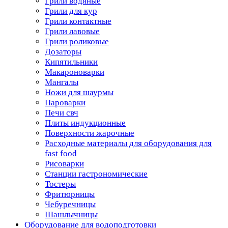
Грили водяные
Грили для кур
Грили контактные
Грили лавовые
Грили роликовые
Дозаторы
Кипятильники
Макароноварки
Мангалы
Ножи для шаурмы
Пароварки
Печи свч
Плиты индукционные
Поверхности жарочные
Расходные материалы для оборудования для
fast food
Рисоварки
Станции гастрономические
Тостеры
Фритюрницы
Чебуречницы
Шашлычницы
Оборудование для водоподготовки