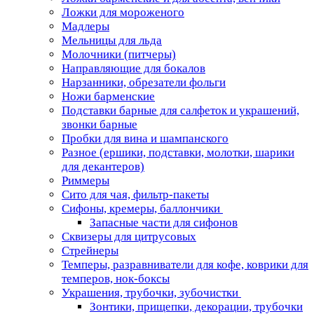
Ложки для мороженого
Мадлеры
Мельницы для льда
Молочники (питчеры)
Направляющие для бокалов
Нарзанники, обрезатели фольги
Ножи барменские
Подставки барные для салфеток и украшений,
звонки барные
Пробки для вина и шампанского
Разное (ершики, подставки, молотки, шарики
для декантеров)
Риммеры
Сито для чая, фильтр-пакеты
Сифоны, кремеры, баллончики
Запасные части для сифонов
Сквизеры для цитрусовых
Стрейнеры
Темперы, разравниватели для кофе, коврики для
темперов, нок-боксы
Украшения, трубочки, зубочистки
Зонтики, прищепки, декорации, трубочки