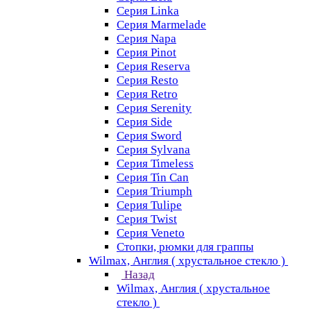
Серия Linka
Серия Marmelade
Серия Napa
Серия Pinot
Серия Reserva
Серия Resto
Серия Retro
Серия Serenity
Серия Side
Серия Sword
Серия Sуlvana
Серия Timeless
Серия Tin Can
Серия Triumph
Серия Tulipe
Серия Twist
Серия Veneto
Стопки, рюмки для граппы
Wilmax, Англия ( хрустальное стекло )
Назад
Wilmax, Англия ( хрустальное
стекло )