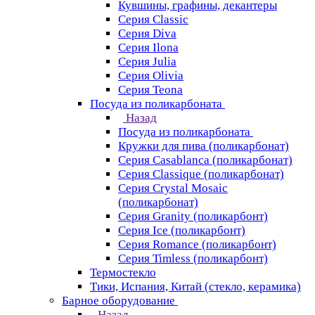
Кувшины, графины, декантеры
Серия Classic
Серия Diva
Серия Ilona
Серия Julia
Серия Olivia
Серия Teona
Посуда из поликарбоната
Назад
Посуда из поликарбоната
Кружки для пива (поликарбонат)
Серия Casablanсa (поликарбонат)
Серия Classique (поликарбонат)
Серия Crystal Mosaic
(поликарбонат)
Серия Granity (поликарбонт)
Серия Ice (поликарбонт)
Серия Romance (поликарбонт)
Серия Timless (поликарбонт)
Термостекло
Тики, Испания, Китай (стекло, керамика)
Барное оборудование
Назад