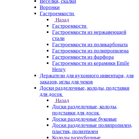
Веселки, скалки
Воронки
Гастроемкости
Назад
Гастроемкости
Гастроемкости из нержавеющей
стали
Гастроемкости из поликарбоната
Гастроемкости из полипропилена
Гастроемкости из фарфора
Гастроемкости из керамики Emile
Henry
Держатели для кухонного инвентаря, для
заказов, иглы для чеков
Доски разделочные, колоды, подставки
для досок
Назад
Доски разделочные, колоды,
подставки для досок
Доски разделочные буковые
Доски разделочные полипропилен,
пластик, полиэтилен
Колоды разрубочные