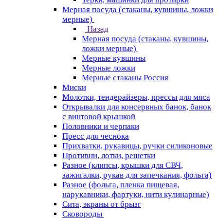
Мерная посуда (стаканы, кувшины, ложки
мерные)
Назад
Мерная посуда (стаканы, кувшины,
ложки мерные)
Мерные кувшины
Мерные ложки
Мерные стаканы Россия
Миски
Молотки, тендерайзеры, прессы для мяса
Открывалки для консервных банок, банок
с винтовой крышкой
Половники и черпаки
Пресс для чеснока
Прихватки, рукавицы, ручки силиконовые
Противни, лотки, решетки
Разное (клипсы, крышки для СВЧ,
зажигалки, рукав для запечкания, фольга)
Разное (фольга, пленка пищевая,
нарукавники, фартуки, нити кулинарные)
Сита, экраны от брызг
Сковороды