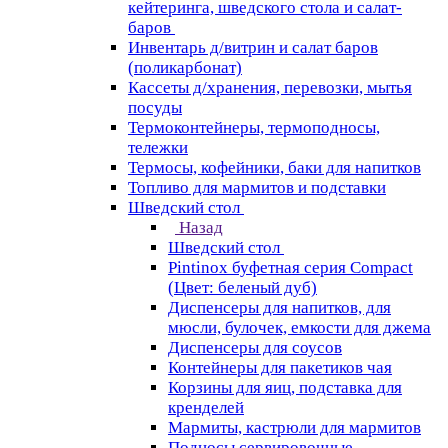
кейтеринга, шведского стола и салат-
баров
Инвентарь д/витрин и салат баров
(поликарбонат)
Кассеты д/хранения, перевозки, мытья
посуды
Термоконтейнеры, термоподносы,
тележки
Термосы, кофейники, баки для напитков
Топливо для мармитов и подставки
Шведский стол
Назад
Шведский стол
Pintinox буфетная серия Compact
(Цвет: беленый дуб)
Диспенсеры для напитков, для
мюсли, булочек, емкости для джема
Диспенсеры для соусов
Контейнеры для пакетиков чая
Корзины для яиц, подставка для
кренделей
Мармиты, кастрюли для мармитов
Подносы сервировочные