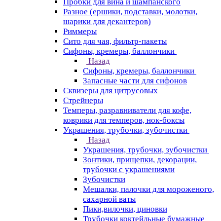
Пробки для вина и шампанского
Разное (ершики, подставки, молотки,
шарики для декантеров)
Риммеры
Сито для чая, фильтр-пакеты
Сифоны, кремеры, баллончики
Назад
Сифоны, кремеры, баллончики
Запасные части для сифонов
Сквизеры для цитрусовых
Стрейнеры
Темперы, разравниватели для кофе,
коврики для темперов, нок-боксы
Украшения, трубочки, зубочистки
Назад
Украшения, трубочки, зубочистки
Зонтики, прищепки, декорации,
трубочки с украшениями
Зубочистки
Мешалки, палочки для мороженого,
сахарной ваты
Пики,вилочки, циновки
Трубочки коктейльные бумажные