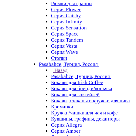
Рюмки для граппы
Серия Flower
Серия Gatsby
Серия Infinity
Серия Sensation
Серия Space
Серия Tandem
Серия Vesta
Серия Wave
Стопки
Pasabahce, Турция, Россия
Назад
Pasabahce, Турция, Россия
Бокалы для Irish Coffee
Бокалы для бренди/коньяка
Бокалы для коктейлей
Бокалы, стаканы и кружки для пива
Креманки
Кружки/чашки для чая и кофе
Кувшины, графины, декантеры
Серия Allegra
Серия Amber