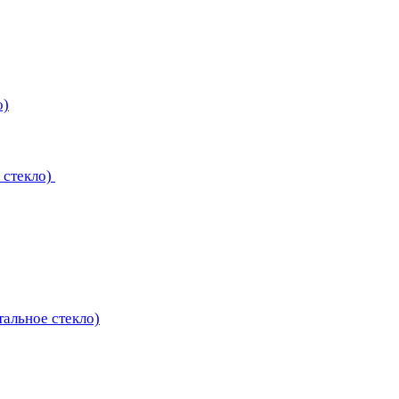
о)
 стекло)
тальное стекло)