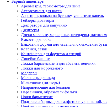
Барный инвентарь
Ареометры, термометры для вина
Ассортимент для кассы
Аэраторы, кольца на бутылку, уловители капель
Гейзеры, дозаторы
Декораторы для капучино
Джиггеры
Доски меловые, маркерные, штендеры, пленка м
Емкости для сока
Емкости и формы для льда, для охлаждения бут
Коврики, сетки
Контейнеры для фруктов и специй
Линейки барные
Ложки барменские и для абсента, венчики
Ложки для мороженого
Мадлеры
Мельницы для льда
Молочники (питчеры)
Направляющие для бокалов
Нарзанники, обрезатели фольги
Ножи барменские
Подставки барные для салфеток и украшений, з
Пробки для вина и шампанского