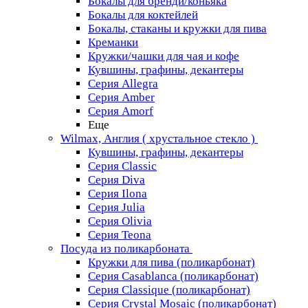
Бокалы для бренди/коньяка
Бокалы для коктейлей
Бокалы, стаканы и кружки для пива
Креманки
Кружки/чашки для чая и кофе
Кувшины, графины, декантеры
Серия Allegra
Серия Amber
Серия Amorf
Еще
Wilmax, Англия ( хрустальное стекло )
Кувшины, графины, декантеры
Серия Classic
Серия Diva
Серия Ilona
Серия Julia
Серия Olivia
Серия Teona
Посуда из поликарбоната
Кружки для пива (поликарбонат)
Серия Casablanсa (поликарбонат)
Серия Classique (поликарбонат)
Серия Crystal Mosaic (поликарбонат)