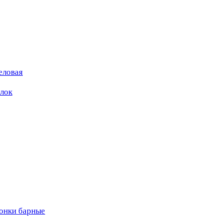
еловая
ылок
вонки барные