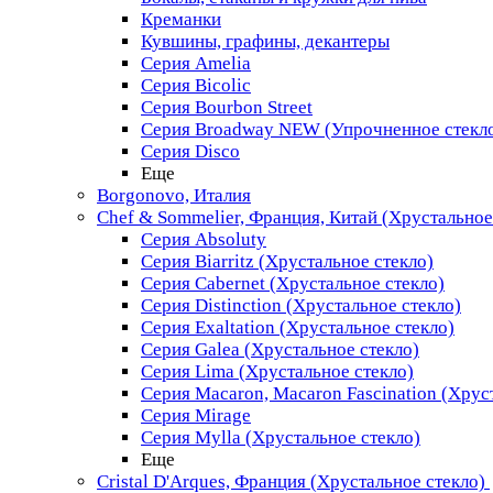
Креманки
Кувшины, графины, декантеры
Серия Amelia
Серия Bicolic
Серия Bourbon Street
Серия Broadway NEW (Упрочненное стекл
Серия Disco
Еще
Borgonovo, Италия
Chef & Sommelier, Франция, Китай (Хрустальное
Серия Absoluty
Серия Biarritz (Хрустальное стекло)
Серия Cabernet (Хрустальное стекло)
Серия Distinction (Хрустальное стекло)
Серия Exaltation (Хрустальное стекло)
Серия Galea (Хрустальное стекло)
Серия Lima (Хрустальное стекло)
Серия Macaron, Macaron Fascination (Хрус
Серия Mirage
Серия Mylla (Хрустальное стекло)
Еще
Cristal D'Arques, Франция (Хрустальное стекло)